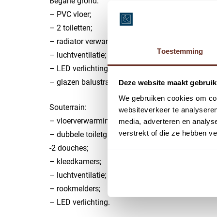
Begane grond:
– PVC vloer;
– 2 toiletten;
– radiator verwarming;
Toestemming
– luchtventilatie;
– LED verlichting;
– glazen balustrades rond het trapgat en rond de 
Deze website maakt gebruik
We gebruiken cookies om cont
Souterrain:
websiteverkeer te analyseren
– vloerverwarming
media, adverteren en analys
verstrekt of die ze hebben v
– dubbele toiletgroep;
-2 douches;
– kleedkamers;
– luchtventilatie;
– rookmelders;
– LED verlichting.