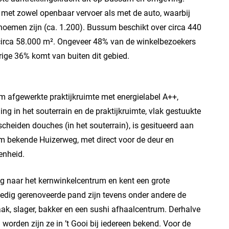
s met zowel openbaar vervoer als met de auto, waarbij
 noemen zijn (ca. 1.200). Bussum beschikt over circa 440
circa 58.000 m². Ongeveer 48% van de winkelbezoekers
rige 36% komt van buiten dit gebied.
m afgewerkte praktijkruimte met energielabel A++,
ng in het souterrain en de praktijkruimte, vlak gestuukte
scheiden douches (in het souterrain), is gesitueerd aan
om bekende Huizerweg, met direct voor de deur en
enheid.
g naar het kernwinkelcentrum en kent een grote
olledig gerenoveerde pand zijn tevens onder andere de
aak, slager, bakker en een sushi afhaalcentrum. Derhalve
orden zijn ze in ’t Gooi bij iedereen bekend. Voor de