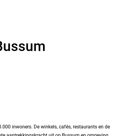
 Bussum
.000 inwoners. De winkels, cafés, restaurants en de
rote aantrekkingskracht uit op Bussum en omgeving.