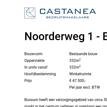
Noorderweg 1 -
Bouwvorm
Bestaande bouw
2
Oppervlakte
332m
2
In units vanaf
332m
Hoofdbestemming
Winkelruimte
Prijs
€ 47.500,-
Per jaar excl. BTW
Bussum heeft een verzorgingsgebied van circa 50
markt in het centrum oefenen al jarenlang een g