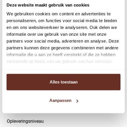
De unit voldoet aan de nieuwste normen van het
Deze website maakt gebruik van cookies
bouwbesluit, zowel de binnen als buitenzijde van de
We gebruiken cookies om content en advertenties te
bedrijfsunit is van hoge kwaliteit en kent daardoor een
personaliseren, om functies voor social media te bieden
mooie representatieve uitstraling. Omdat er gebouwd
en om ons websiteverkeer te analyseren. Ook delen we
wordt met hoogwaardige materialen is de bedrijfsunits
informatie over uw gebruik van onze site met onze
zeer duurzaam en onderhoudsvriendelijk.
partners voor social media, adverteren en analyse. Deze
partners kunnen deze gegevens combineren met andere
De bedrijfsunit wordt in casco staat opgeleverd, dit
informatie die u aan ze heeft verstrekt of die ze hebben
betekent dat de riolering voor de pantry en toilet is
verzameld op basis van uw gebruik van hun services.
aangebracht en de leidingen tot in de meterkast zijn
gelegd. Hierdoor is de koper volledig vrij in de indeling en
Alles toestaan
inrichting. De aannemer regelt voor de kopers de
aansluitingen voor water en electra. Koper is voor deze
Aanpassen
aansluiting en aanvraag een bedrag verschuldigd ter
grootte van € 3.500,- excl. BTW.
Opleveringsniveau