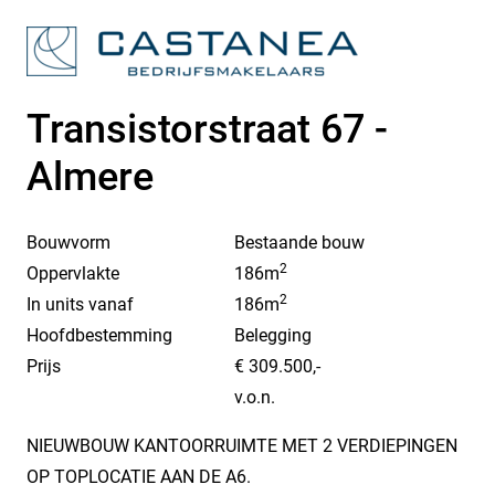
Transistorstraat 67 -
Almere
Bouwvorm
Bestaande bouw
2
Oppervlakte
186m
2
In units vanaf
186m
Hoofdbestemming
Belegging
Prijs
€ 309.500,-
v.o.n.
NIEUWBOUW KANTOORRUIMTE MET 2 VERDIEPINGEN
OP TOPLOCATIE AAN DE A6.