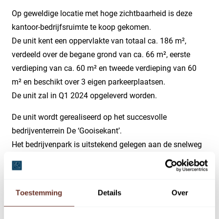
Op geweldige locatie met hoge zichtbaarheid is deze
kantoor-bedrijfsruimte te koop gekomen.
De unit kent een oppervlakte van totaal ca. 186 m²,
verdeeld over de begane grond van ca. 66 m², eerste
verdieping van ca. 60 m² en tweede verdieping van 60
m² en beschikt over 3 eigen parkeerplaatsen.
De unit zal in Q1 2024 opgeleverd worden.
De unit wordt gerealiseerd op het succesvolle
bedrijventerrein De ‘Gooisekant’.
Het bedrijvenpark is uitstekend gelegen aan de snelweg
A6, welke aansluit op de A1 (Amsterdam-Amersfoort-
Utrecht), Amsterdam is met 20 autominuten bereikbaar.
Tevens bevindt zich het openbaar vervoer op ca. 300
Toestemming
Details
Over
meter afstand.