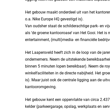
Het gebouw maakt onderdeel uit van het kantore
o.a. Nike Europe HQ gevestigd is).
Van oudsher staat de schilderachtige park- en v
als ‘de groene kantooroase’ van Het Gooi. Het is ni
entertainment, (multi)media- en financiële bedri
Het Laapersveld heeft zich in de loop van de jare
ondernemers. Neem de uitstekende bereikbaarheid
binnen 5 minuten lopen bereikbaar). Neem de royal
winkelfaciliteiten in de directe nabijheid. Het gr
is). Maar juist ook de centrale ligging aan de ui
kantooromgeving.
Het gebouw kent een oppervlakte van circa 2.437
kelder (parkeergarage, opslag, werkplaats en serv