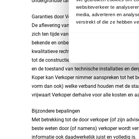
ondergrondse tank voor het opslaan van (vloei)st
websiteverkeer te analyseren
media, adverteren en analys
Garanties door Verkoper
verstrekt of die ze hebben v
De aflevering van het Verkochte (feitelijke) lever
zich ten tijde van de Leveringsakte bevindt, “as-i
bekende en onbekende, zichtbare en onzichtbare 
kwalitatieve rechten. Bovendien zal Koper de fei
tot de constructie, de gebruikte materialen, waa
en de toestand van technische installaties en der
Koper kan Verkoper nimmer aanspreken tot het be
vorm dan ook) welke verband houden met de staat 
vrijwaart Verkoper derhalve voor alle kosten en a
Bijzondere bepalingen
Met betrekking tot de door verkoper (of zijn advis
beste weten door (of namens) verkoper wordt vers
informatie ook daadwerkelijk juist en volledig is.