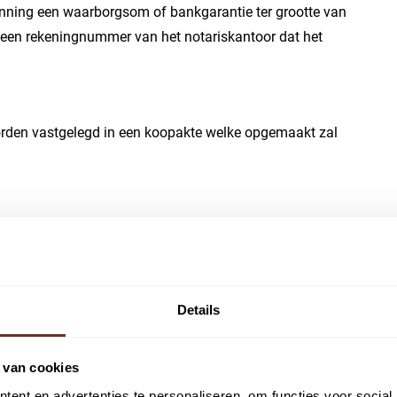
nning een waarborgsom of bankgarantie ter grootte van
en rekeningnummer van het notariskantoor dat het
orden vastgelegd in een koopakte welke opgemaakt zal
ft een asbest inventarisatie op laten maken. Deze is ter
Details
 verontreiniging bevat die ten nadele strekt van het
tot een verplichting tot schoning van de onroerende zaak,
 van cookies
erkoper is niet bekend of in de onroerende zaak een
ent en advertenties te personaliseren, om functies voor social