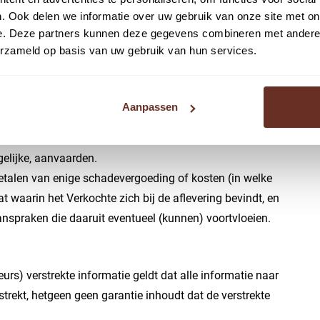
offen aanwezig is.
. Ook delen we informatie over uw gebruik van onze site met on
e. Deze partners kunnen deze gegevens combineren met andere i
erzameld op basis van uw gebruik van hun services.
ing aan de koper zal geschieden in de staat waarin het
s, met alle daarbij behorende rechten en aanspraken,
gebreken, heersende en lijdende erfdienstbaarheden en
Aanpassen
telijke omstandigheden van het Verkochte met betrekking
ronder eventueel asbest, eventuele bodemverontreiniging
gelijke, aanvaarden.
talen van enige schadevergoeding of kosten (in welke
waarin het Verkochte zich bij de aflevering bevindt, en
anspraken die daaruit eventueel (kunnen) voortvloeien.
eurs) verstrekte informatie geldt dat alle informatie naar
trekt, hetgeen geen garantie inhoudt dat de verstrekte