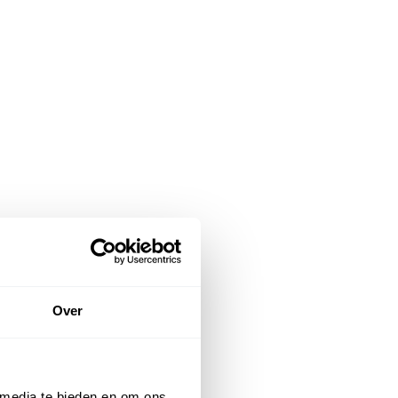
Over
 media te bieden en om ons