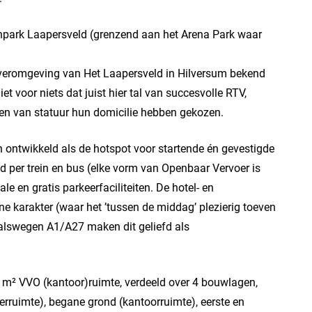
npark Laapersveld (grenzend aan het Arena Park waar
ijveromgeving van Het Laapersveld in Hilversum bekend
et voor niets dat juist hier tal van succesvolle RTV,
jven van statuur hun domicilie hebben gekozen.
n ontwikkeld als de hotspot voor startende én gevestigde
 per trein en bus (elke vorm van Openbaar Vervoer is
e en gratis parkeerfaciliteiten. De hotel- en
oene karakter (waar het ’tussen de middag’ plezierig toeven
tvalswegen A1/A27 maken dit geliefd als
 m² VVO (kantoor)ruimte, verdeeld over 4 bouwlagen,
erruimte), begane grond (kantoorruimte), eerste en