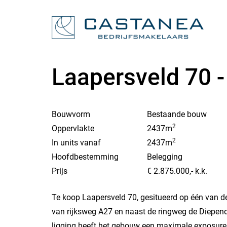
Laapersveld 70 
Bouwvorm
Bestaande bouw
2
Oppervlakte
2437m
2
In units vanaf
2437m
Hoofdbestemming
Belegging
Prijs
€ 2.875.000,-
k.k.
Te koop Laapersveld 70, gesitueerd op één van de 
van rijksweg A27 en naast de ringweg de Diependa
ligging heeft het gebouw een maximale exposure