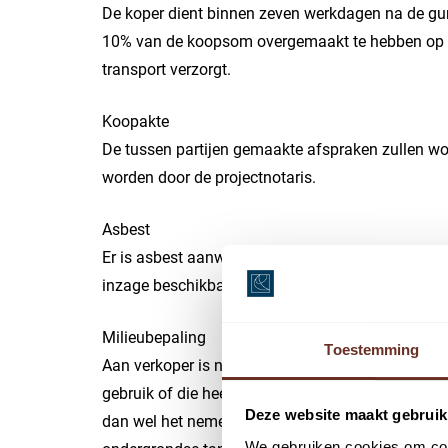
De koper dient binnen zeven werkdagen na de gu
10% van de koopsom overgemaakt te hebben op e
transport verzorgt.
Koopakte
De tussen partijen gemaakte afspraken zullen w
worden door de projectnotaris.
Asbest
Er is asbest aanwezig in het gebouw. Verkoper hee
inzage beschikbaar.
Milieubepaling
Toestemming
Aan verkoper is niet bekend of de onroerende zaak
gebruik of die heeft geleid of zou kunnen leiden 
Deze website maakt gebruik
dan wel het nemen van andere maatregelen. Aan v
We gebruiken cookies om cont