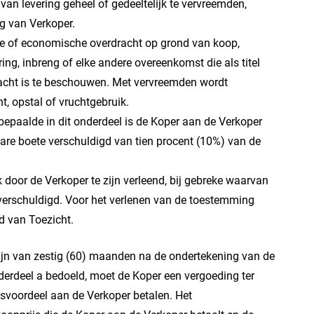
n levering geheel of gedeeltelijk te vervreemden,
g van Verkoper.
he of economische overdracht op grond van koop,
ing, inbreng of elke andere overeenkomst die als titel
acht is te beschouwen. Met vervreemden wordt
t, opstal of vruchtgebruik.
 bepaalde in dit onderdeel is de Koper aan de Verkoper
bare boete verschuldigd van tien procent (10%) van de
 door de Verkoper te zijn verleend, bij gebreke waarvan
 verschuldigd. Voor het verlenen van de toestemming
d van Toezicht.
mijn van zestig (60) maanden na de ondertekening van de
nderdeel a bedoeld, moet de Koper een vergoeding ter
svoordeel aan de Verkoper betalen. Het