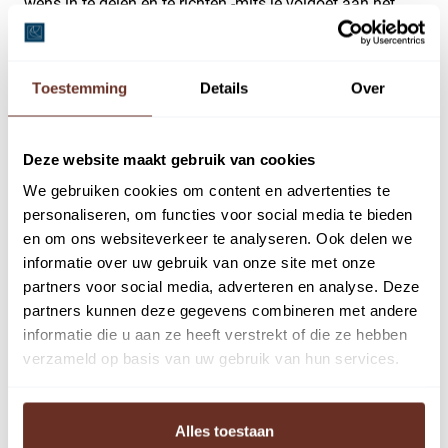
wens in te delen en te richten -mits je voldoet aan het
vigerende bestemmingsplan natuurlijk; dit moet je zelf
onderzoeken.
Toestemming
Details
Over
De units zijn beschikbaar vanaf circa 51 m², maar
kunnen eventueel worden gekoppeld.
Deze website maakt gebruik van cookies
Daardoor zijn ze bij uitstek geschikt voor creatieve
ondernemers die naast een atelier, opslag of werkplaats
We gebruiken cookies om content en advertenties te
personaliseren, om functies voor social media te bieden
ook kantoorruimte nodig hebben.
en om ons websiteverkeer te analyseren. Ook delen we
De startbouw zal eind 2024 zijn. De verwachting is dat
informatie over uw gebruik van onze site met onze
partners voor social media, adverteren en analyse. Deze
de units Q2 2026 gereed zijn.
partners kunnen deze gegevens combineren met andere
Elke unit is voorzien van:
informatie die u aan ze heeft verstrekt of die ze hebben
verzameld op basis van uw gebruik van hun services.
• Aansluiting tot in de meterkast voor elektra, water en
data;
• Meterkast;*
Alles toestaan
• Zonnepanelen;*