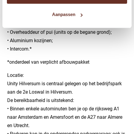
• Ventilatiesysteem;*
Aanpassen
• Airco voor warmte en koeling op de verdieping;*
• Cement dekvloer;*
• Overheaddeur of pui (units op de begane grond);
• Aluminium kozijnen;
• Intercom.*
*onderdeel van verplicht afbouwpakket
Locatie:
Unity Hilversum is centraal gelegen op het bedrijfspark
aan de 2e Loswal in Hilversum.
De bereikbaarheid is uitstekend:
• Binnen enkele autominuten ben je op de rijksweg A1
naar Amsterdam en Amersfoort en de A27 naar Almere
en Utrecht.
• Parkeren kan in de ondergrondse parkeergarage; ook is