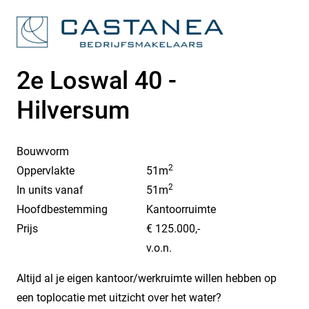
2e Loswal 40 -
Hilversum
Bouwvorm
2
Oppervlakte
51m
2
In units vanaf
51m
Hoofdbestemming
Kantoorruimte
Prijs
€ 125.000,-
v.o.n.
Altijd al je eigen kantoor/werkruimte willen hebben op
een toplocatie met uitzicht over het water?