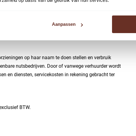
erzameld op basis van uw gebruik van hun services.
usief service-/ promotiekosten en BTW.
Aanpassen
ruit betaald te worden. De huurbetalingsverplichting is
kosten en BTW.
rzieningen op haar naam te doen stellen en verbruik
penbare nutsbedrijven. Door of vanwege verhuurder wordt
n en diensten, servicekosten in rekening gebracht ter
exclusief BTW.