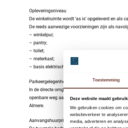
Opleveringsniveau
De winkelruimte wordt ‘as is’ opgeleverd en als c
De reeds aanwezige voorzieningen zijn als navol
– winkelpui;
– pantry;
– toilet;
– meterkast;
– basis elektrische installaties.
Toestemming
Parkeergelegenheid
In de directe omgeving zijn diverse parkeergarag
openbare weg aanwezig. Bedrijven kunnen een pa
Deze website maakt gebruik
Almere.
We gebruiken cookies om cont
websiteverkeer te analyseren
Aanvangshuurprijs
media, adverteren en analys