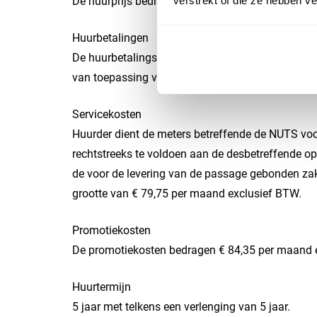
verstrekt of die ze hebben v
De huurprijs bedraagt € 1.662,50 per maand excl
Huurbetalingen
De huurbetalingsverplichting dient per maand voo
van toepassing voor de huur, service-/ promotie
Servicekosten
Huurder dient de meters betreffende de NUTS voo
rechtstreeks te voldoen aan de desbetreffende o
de voor de levering van de passage gebonden zake
grootte van € 79,75 per maand exclusief BTW.
Promotiekosten
De promotiekosten bedragen € 84,35 per maand 
Huurtermijn
5 jaar met telkens een verlenging van 5 jaar.