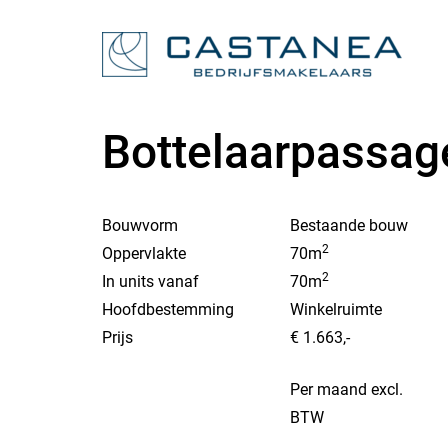
Bottelaarpassag
Bouwvorm
Bestaande bouw
2
Oppervlakte
70m
2
In units vanaf
70m
Hoofdbestemming
Winkelruimte
Prijs
€ 1.663,-
Per maand excl.
BTW