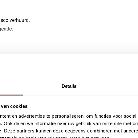
asco verhuurd.
gende:
Details
es gelegen. Ook zijn er voldoende parkeerplaatsen op de
rkeer abonnement aanvragen bij de Parkeerservice in
 van cookies
ent en advertenties te personaliseren, om functies voor social
. Ook delen we informatie over uw gebruik van onze site met on
e. Deze partners kunnen deze gegevens combineren met andere i