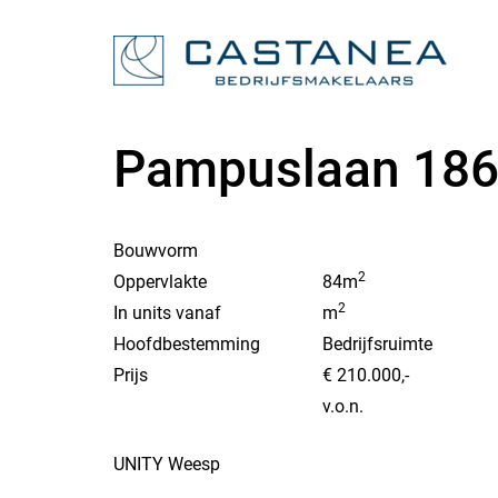
Pampuslaan 186
Bouwvorm
2
Oppervlakte
84m
2
In units vanaf
m
Hoofdbestemming
Bedrijfsruimte
Prijs
€ 210.000,-
v.o.n.
UNITY Weesp