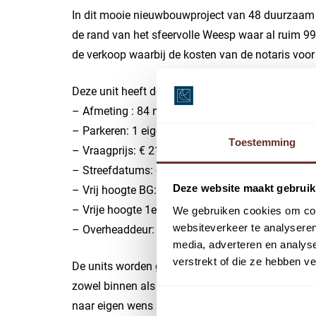
In dit mooie nieuwbouwproject van 48 duurzaam 
de rand van het sfeervolle Weesp waar al ruim 99
de verkoop waarbij de kosten van de notaris voor 
Deze unit heeft de navolgende kenmerken:
– Afmeting : 84 m² verdeeld over de begane gron
– Parkeren: 1 eigen parkeerplaats
Toestemming
– Vraagprijs: € 210.000,- excl. BTW V.O.N.
– Streefdatums: oplevering Q1 2026
Deze website maakt gebruik
– Vrij hoogte BG: circa 3.5 meter
– Vrije hoogte 1e verd: circa 3 meter
We gebruiken cookies om cont
websiteverkeer te analyseren
– Overheaddeur: circa 3 meter
media, adverteren en analys
verstrekt of die ze hebben v
De units worden gebouwd met hoogwaardige mate
zowel binnen als buiten onderhoudsvriendelijk en
naar eigen wens in te delen en af te werken, e.e