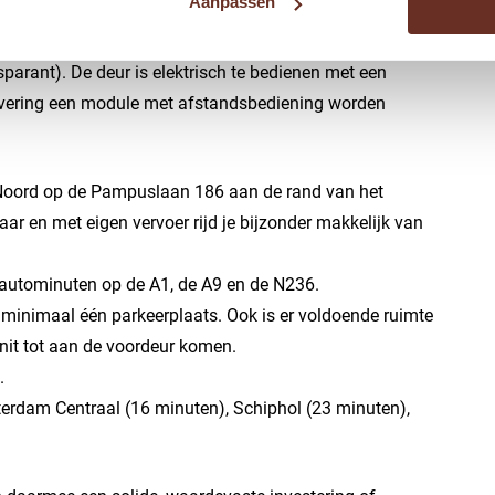
Aanpassen
t aluminium in de kleur RAL 7039 (kwartgrijs). De
sparant). De deur is elektrisch te bedienen met een
levering een module met afstandsbediening worden
 Noord op de Pampuslaan 186 aan de rand van het
aar en met eigen vervoer rijd je bijzonder makkelijk van
e autominuten op de A1, de A9 en de N236.
zit minimaal één parkeerplaats. Ook is er voldoende ruimte
unit tot aan de voordeur komen.
.
terdam Centraal (16 minuten), Schiphol (23 minuten),