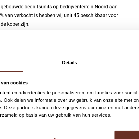
gebouwde bedrijfsunits op bedrijventerrein Noord aan
% van verkocht is hebben wij unit 45 beschikbaar voor
de koper zijn.
d en 1e verdieping
Details
 van cookies
ent en advertenties te personaliseren, om functies voor social
. Ook delen we informatie over uw gebruik van onze site met on
e. Deze partners kunnen deze gegevens combineren met andere i
erzameld op basis van uw gebruik van hun services.
rialen conform de nieuwste bouwbesluitnormen en zijn
 van hoge kwaliteit. Je bent helemaal vrij om jouw unit
.a. conform het vigerende bestemmingsplan.