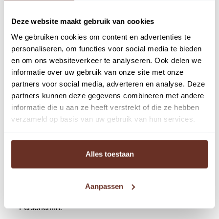
Voorzieningen:
Deze website maakt gebruik van cookies
De kantoorruimte is onder andere voorzien van:
We gebruiken cookies om content en advertenties te
– Topkoeling;
personaliseren, om functies voor social media te bieden
– Draai- / kiepramen voorzien van dubbele beglazing;
en om ons websiteverkeer te analyseren. Ook delen we
– Ruime moderne hoofdentree;
informatie over uw gebruik van onze site met onze
partners voor social media, adverteren en analyse. Deze
– Mindervalide toilet op de begane grond;
partners kunnen deze gegevens combineren met andere
– Per halve verdieping een pantry en een toiletgroep;
informatie die u aan ze heeft verstrekt of die ze hebben
– Per halve verdieping eigen water, elektra- en
verzameld op basis van uw gebruik van hun services.
warmtemeter (stadsverwarming);
– Radiatoren met thermostaatregeling;
– Systeemplafond met ingebouwde
Alles toestaan
ledverlichtingsarmaturen;
– Wandkabelgootsysteem ten behoeve van elektra- en
Aanpassen
databekabeling;
– Personenlift.