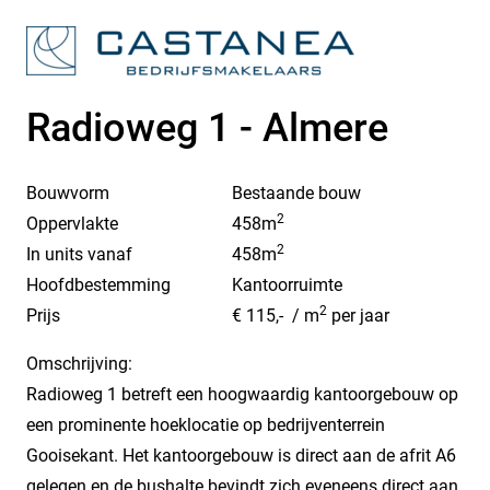
Radioweg 1 - Almere
Bouwvorm
Bestaande bouw
2
Oppervlakte
458m
2
In units vanaf
458m
Hoofdbestemming
Kantoorruimte
2
Prijs
€ 115,- / m
per jaar
Omschrijving:
Radioweg 1 betreft een hoogwaardig kantoorgebouw op
een prominente hoeklocatie op bedrijventerrein
Gooisekant. Het kantoorgebouw is direct aan de afrit A6
gelegen en de bushalte bevindt zich eveneens direct aan