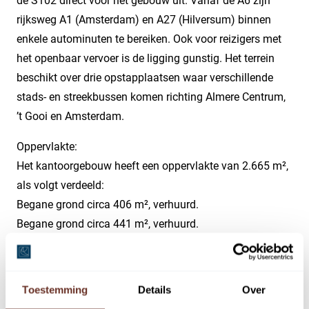
de S102 direct voor het gebouw uit. Vanaf de A6 zijn
rijksweg A1 (Amsterdam) en A27 (Hilversum) binnen
enkele autominuten te bereiken. Ook voor reizigers met
het openbaar vervoer is de ligging gunstig. Het terrein
beschikt over drie opstapplaatsen waar verschillende
stads- en streekbussen komen richting Almere Centrum,
’t Gooi en Amsterdam.
Oppervlakte:
Het kantoorgebouw heeft een oppervlakte van 2.665 m²,
als volgt verdeeld:
Begane grond circa 406 m², verhuurd.
Begane grond circa 441 m², verhuurd.
1e verdieping circa 414 m²; verhuurd.
1e verdieping circa 458 m²;
2e verdieping circa 448 m², verhuurd;
Toestemming
Details
Over
2e verdieping circa 498 m², verhuurd.