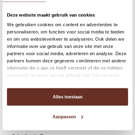
lichte oefeningen).
Deze website maakt gebruik van cookies
HUURVOORWAARDEN
We gebruiken cookies om content en advertenties te
HUURPRIJS
personaliseren, om functies voor social media te bieden
€ 1.150,- per maand, exclusief BTW.
en om ons websiteverkeer te analyseren. Ook delen we
informatie over uw gebruik van onze site met onze
SERVICEKOSTEN
partners voor social media, adverteren en analyse. Deze
€ 25,- per m², per jaar, exclusief BTW.
partners kunnen deze gegevens combineren met andere
informatie die u aan ze heeft verstrekt of die ze hebben
Verhuurder heeft het recht om het voorschotbedrag aan
verzameld op basis van uw gebruik van hun services.
te passen indien blijkt dat de hoogte van het bedrag
ontoereikend is en/of de omvang van het pakket van
Alles toestaan
leveringen en diensten uit te breiden als daartoe
aanleiding bestaat.
Aanpassen
SERVICEDIENSTEN
– Levering water en elektra