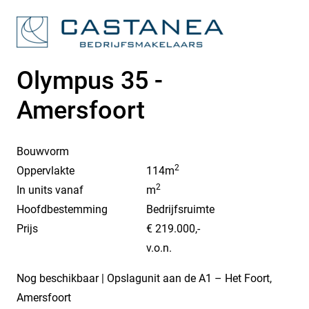
Olympus 35 -
Amersfoort
Bouwvorm
2
Oppervlakte
114m
2
In units vanaf
m
Hoofdbestemming
Bedrijfsruimte
Prijs
€ 219.000,-
v.o.n.
Nog beschikbaar | Opslagunit aan de A1 – Het Foort,
Amersfoort