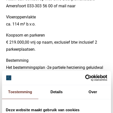
Amersfoort 033-303 56 00 of mail naar
Vloeroppervlakte
ca. 114 m² b.v.o.
Koopsom en parkeren
€ 219.000,00 vrij op naam, exclusief btw inclusief 2
parkeerplaatsen.
Bestemming
Het bestemmingsplan -2e partiele herziening geluidwal
Vathorst en Bergpas (west) – vastgesteld op 4 oktober
2022 is van toepassing op het plan.
Het Foort valt hiermee onder de bestemming
Toestemming
Details
Over
Bedrijventerrein –3f.
a) bedrijven in de categorie 1 tot en met 3.2 zoals
Deze website maakt gebruik van cookies
aangeduid in de bij deze regels behorende Staat van