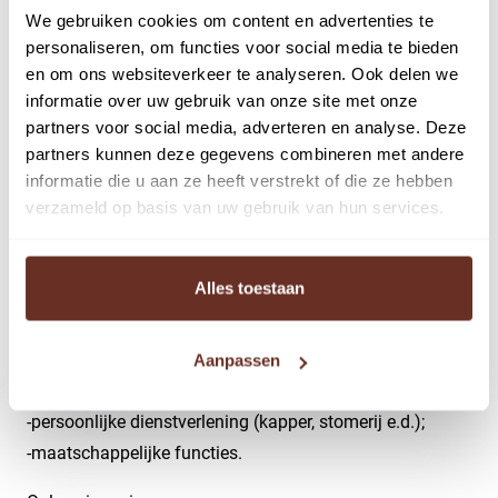
Bedrijfsactiviteiten (van het bestemmingsplan
We gebruiken cookies om content en advertenties te
personaliseren, om functies voor social media te bieden
Bedrijventerreinen e.o. en snelwegen van de gemeente
en om ons websiteverkeer te analyseren. Ook delen we
Amersfoort);
informatie over uw gebruik van onze site met onze
b) bedrijfsgebonden, onzelfstandige kantoren zijn
partners voor social media, adverteren en analyse. Deze
uitsluitend toegestaan voor zover zij behoren bij de
partners kunnen deze gegevens combineren met andere
toegelaten bedrijven en mits de vloeroppervlakte van die
informatie die u aan ze heeft verstrekt of die ze hebben
kantoren per bedrijf minder bedraagt dan 50% van het
verzameld op basis van uw gebruik van hun services.
brutovloeroppervlak van het bedrijf;
c) functieverruiming ten behoeve van onderstaande
Alles toestaan
functies is onder voorwaarden mogelijk:
-vrije tijdsvoorzieningen (fitness, dansschool, leisure,
sport, cultuur e.d.):
Aanpassen
-vergaderfaciliteiten/congres;
-persoonlijke dienstverlening (kapper, stomerij e.d.);
-maatschappelijke functies.