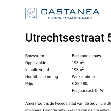
Utrechtsestraat 
Bouwvorm
Bestaande bouw
2
Oppervlakte
193m
2
In units vanaf
193m
Hoofdbestemming
Winkelruimte
Prijs
€ 38.480,-
Per jaar excl. BTW
Amersfoort is de tweede stad van de provincie U
inwoners. Door de ontwikkeling van de nieuwbou