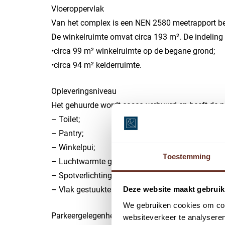
Vloeroppervlak
Van het complex is een NEN 2580 meetrapport be
De winkelruimte omvat circa 193 m². De indeling v
•circa 99 m² winkelruimte op de begane grond;
•circa 94 m² kelderruimte.
Opleveringsniveau
Het gehuurde wordt casco verhuurd en heeft de 
– Toilet;
– Pantry;
– Winkelpui;
Toestemming
– Luchtwarmte gordijn boven de entree;
– Spotverlichting met rail;
– Vlak gestuukte wanden en plafonds.
Deze website maakt gebruik
We gebruiken cookies om cont
Parkeergelegenheid
websiteverkeer te analyseren