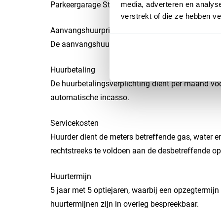
media, adverteren en analys
Parkeergarage St. Jorisplein en diverse andere pa
verstrekt of die ze hebben v
Aanvangshuurprijs
De aanvangshuurprijs bedraagt € 38.480- per jaar
Huurbetaling
De huurbetalingsverplichting dient per maand vo
automatische incasso.
Servicekosten
Huurder dient de meters betreffende gas, water en
rechtstreeks te voldoen aan de desbetreffende op
Huurtermijn
5 jaar met 5 optiejaren, waarbij een opzegtermi
huurtermijnen zijn in overleg bespreekbaar.