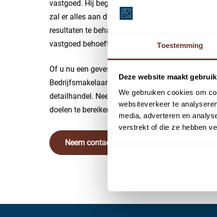
vastgoed. Hij begrijpt dat de locatie van cruciaa
zal er alles aan doen om de ideale plek te vinde
resultaten te behalen en zijn betrokkenheid bij u
vastgoed behoeften.
Toestemming
Of u nu een gevestigde retailer bent of net begin
Deze website maakt gebruik
Bedrijfsmakelaars zijn er om u te ondersteunen en
We gebruiken cookies om cont
detailhandel. Neem vandaag nog contact met ons
websiteverkeer te analyseren
doelen te bereiken.
media, adverteren en analys
verstrekt of die ze hebben v
Neem contact met ons op