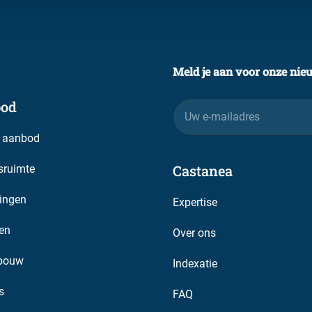
Meld je aan voor onze nie
od
E-
mailadres
 aanbod
Castanea
fsruimte
ingen
Expertise
en
Over ons
bouw
Indexatie
s
FAQ