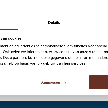
l belang is voor het succes van uw retail onderneming en
n die aan uw behoeften voldoet. Zijn gedrevenheid om
w succes maken hem de ideale partner voor al uw retail
Details
t, Stephen en Annefleur, het retail team van Castanea
 van cookies
 te adviseren bij elke stap van uw vastgoedreis in de
ent en advertenties te personaliseren, om functies voor social
 op en ontdek hoe Stephen u kan helpen om uw retail
. Ook delen we informatie over uw gebruik van onze site met on
e. Deze partners kunnen deze gegevens combineren met andere i
erzameld op basis van uw gebruik van hun services.
Aanpassen