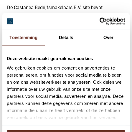
De Castanea Bedrijfsmakelaars B.V.-site bevat
verwijzingen of hyperlinks naar andere sites die buiten
het domein van Castanea Bedrijfsmakelaars B.V. liggen.
Deze zijn opgenomen ter informatie van de gebruikers en
Toestemming
Details
Over
te goeder trouw geselecteerd voor de doelgroepen van
Castanea Bedrijfsmakelaars B.V.. Castanea
Bedrijfsmakelaars B.V. is niet verantwoordelijk voor de
Deze website maakt gebruik van cookies
inhoud of beschikbaarheid van deze sites of bronnen.
We gebruiken cookies om content en advertenties te
Castanea Bedrijfsmakelaars B.V. geeft geen garantie
personaliseren, om functies voor social media te bieden
noch aanvaardt zij enigerlei aansprakelijkheid met
en om ons websiteverkeer te analyseren. Ook delen we
informatie over uw gebruik van onze site met onze
betrekking tot de inhoud, data, adviezen, verklaringen,
partners voor social media, adverteren en analyse. Deze
software, producten of ander materiaal op dergelijke
partners kunnen deze gegevens combineren met andere
sites of bronnen.
informatie die u aan ze heeft verstrekt of die ze hebben
verzameld op basis van uw gebruik van hun services.
Het technisch functioneren van de internetverbindingen
valt onder het risico van de exploitant van de