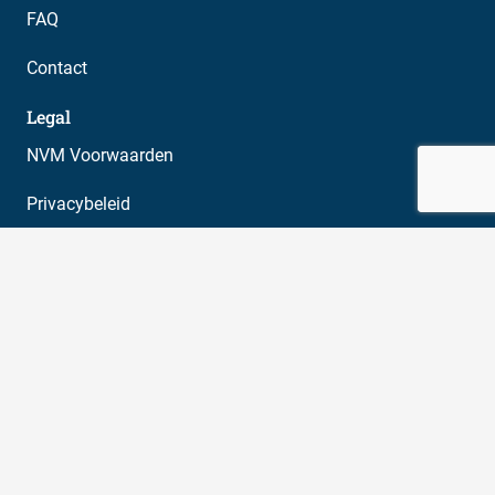
FAQ
Contact
Legal
NVM Voorwaarden
Privacybeleid
Cookiebeleid (EU)
Disclaimer
Aanbod
Gehele aanbod
Bedrijfsruimte
Beleggingen