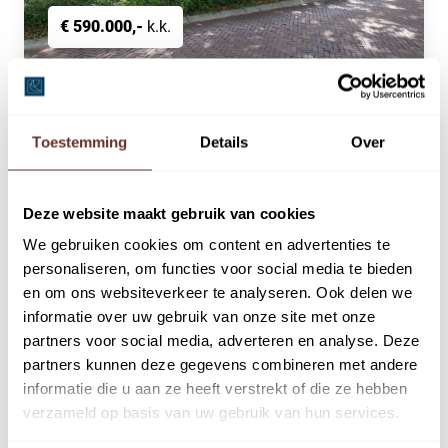
€ 590.000,-
k.k.
Huizerweg 134
2
227 m
Bussum
Toestemming
Details
Over
Deze website maakt gebruik van cookies
Belegging
We gebruiken cookies om content en advertenties te
personaliseren, om functies voor social media te bieden
en om ons websiteverkeer te analyseren. Ook delen we
informatie over uw gebruik van onze site met onze
partners voor social media, adverteren en analyse. Deze
partners kunnen deze gegevens combineren met andere
informatie die u aan ze heeft verstrekt of die ze hebben
verzameld op basis van uw gebruik van hun services.