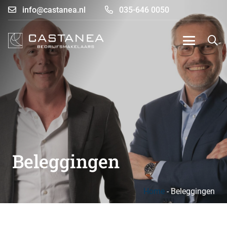
info@castanea.nl
035-646 0050
Beleggingen
Home
-
Beleggingen