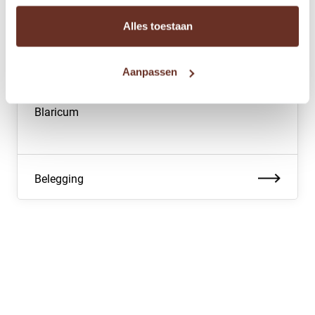
Alles toestaan
€ 87.500,-
k.k.
Aanpassen
Binnendelta 12 01
2
16 m
Blaricum
Belegging