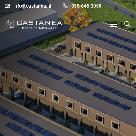
info@castanea.nl
035-646 0050