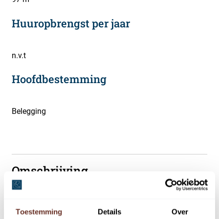
Huuropbrengst per jaar
n.v.t
Hoofdbestemming
Belegging
Omschrijving
Transistorstraat 59g te Almere
Toestemming
Details
Over
Uw eigen showroom, bedrijfs-/kantoorruimte kopen aan