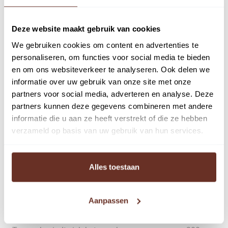
de A6 in Almere!?
Nu heeft u de kans. Blijft u nog jaren huren of zet u de
Deze website maakt gebruik van cookies
exploitatie van uw onderneming voort in uw eigen
We gebruiken cookies om content en advertenties te
nieuwe bedrijfs-/kantoorpand.
personaliseren, om functies voor social media te bieden
Daarnaast is deze ruimte ook uitermate geschikt voor
en om ons websiteverkeer te analyseren. Ook delen we
verhuur en derhalve zeer courant voor beleggers.
informatie over uw gebruik van onze site met onze
partners voor social media, adverteren en analyse. Deze
De attentiewaarde vanaf de A6/N207 is hoog waardoor
partners kunnen deze gegevens combineren met andere
de reclame mogelijkheden maximaal zijn.
informatie die u aan ze heeft verstrekt of die ze hebben
verzameld op basis van uw gebruik van hun services.
De bedrijfs- en kantoorruimte kent een afmeting van ca.
97 m², beschikt over 2 eigen parkeerplaatsen en wordt
gerealiseerd op het succesvolle bedrijventerrein De
Alles toestaan
‘Gooisekant’.
Het bedrijvenpark is uitstekend gelegen aan de snelweg
Aanpassen
A6, welke aansluit op de A1 (Amsterdam-Amersfoort-
Utrecht), Amsterdam is met 20 autominuten bereikbaar.