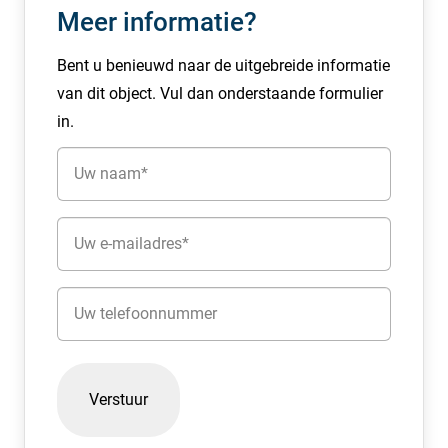
Meer informatie?
koopprijs
Bent u benieuwd naar de uitgebreide informatie
€ 174.500,- V.O.N. excl. BTW
van dit object. Vul dan onderstaande formulier
Wij adviseren u om te toetsen of uw bedrijfsactiviteiten
in.
in overeenstemming zijn met het vigerende brede
Naam
bestemmingsplan.
(Vereist)
Mocht u interesse hebben, voor vragen en of
E-
aanvullende informatie kunt u contact opnemen met:
mailadres
Ronald Majoor via 035-6460050/ ronald@castanea.nl of
(Vereist)
Louise van Leeuwen via louise@castanea.nl
Telefoon