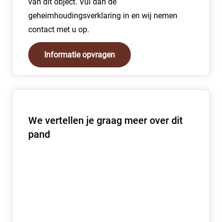
van dit object. Vul dan de
Servicekosten € 1.320,- per jaar geen BTW
geheimhoudingsverklaring in en wij nemen
Totale huurprijs per jaar € 49.032,-
contact met u op.
Informatie opvragen
We vertellen je graag meer over dit
pand