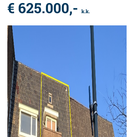
€ 625.000,-
k.k.