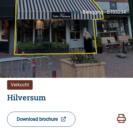
Home
-
Belegging
-
B103234
Verkocht
Hilversum
Download brochure