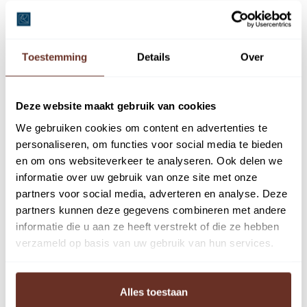
Toestemming
Details
Over
Omschrijving
Te koop, winkel-woonhuis in het centrum van Hilversum.
Deze website maakt gebruik van cookies
Het pand bestaat uit een winkel op de begane grond+
We gebruiken cookies om content en advertenties te
kelder en drie appartementen op de verdiepingen.
personaliseren, om functies voor social media te bieden
Het object is aangewezen als een gemeentelijk
en om ons websiteverkeer te analyseren. Ook delen we
monument.
informatie over uw gebruik van onze site met onze
partners voor social media, adverteren en analyse. Deze
Het object kent volgens de NEN rapporten de navolgende
partners kunnen deze gegevens combineren met andere
afmetingen:
informatie die u aan ze heeft verstrekt of die ze hebben
nr. 14A (winkel) ca. 138 m² BVO;
verzameld op basis van uw gebruik van hun services.
nr. 14A 1 (appartement op 1e verdieping) ca. 55 m² GO;
nr. 14A 2 (appartement op 2e verdieping) ca. 43 m² GO;
Alles toestaan
nr. 14A 3 (appartement op 3e verdieping) ca. 23 m² GO.