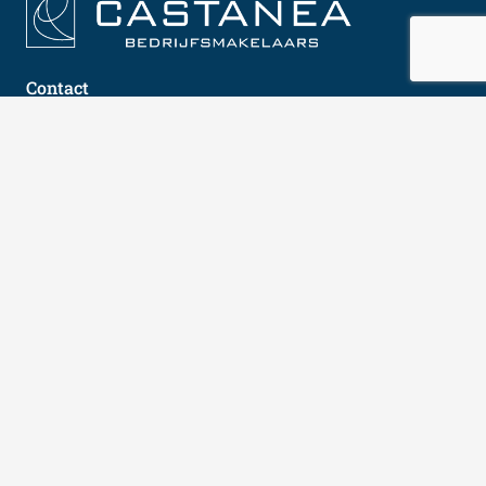
Contact
Arena 300
1213 NW Hilversum
035 646 00 50
info@castanea.nl
Social media
Meld je aan voor onze nieuwsbrief
E-
mailadres