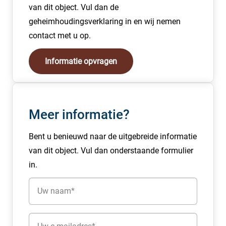
van dit object. Vul dan de
bezoekers.
geheimhoudingsverklaring in en wij nemen
Kadastrale gegevens
contact met u op.
Gemeente Bussum, sectie A, nummers 1234 en 5678.
Informatie opvragen
Vraagprijs: € 697.500,- k.k. Dit pand biedt een
uitstekende investering met een stabiele
huurinkomstenstroom van € 44.940,- per jaar.
Meer informatie?
Gunning
De verkoper behoudt zich het recht van gunning voor.
Bent u benieuwd naar de uitgebreide informatie
van dit object. Vul dan onderstaande formulier
in.
Naam
(Vereist)
E-