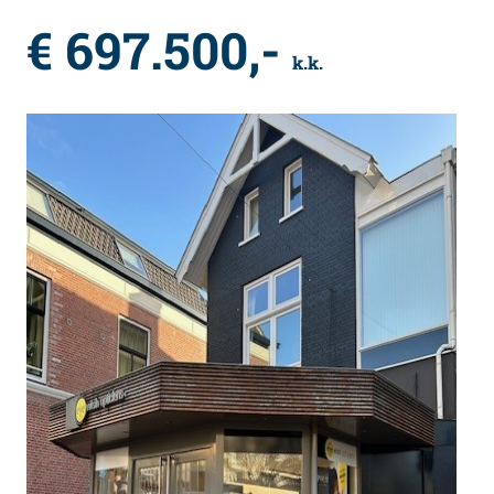
€ 697.500,-
k.k.