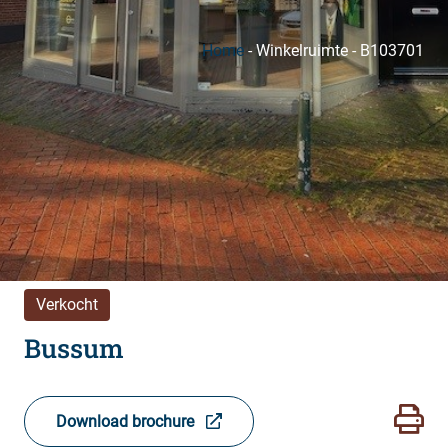
Home
-
Winkelruimte
-
B103701
Verkocht
Bussum
Download brochure