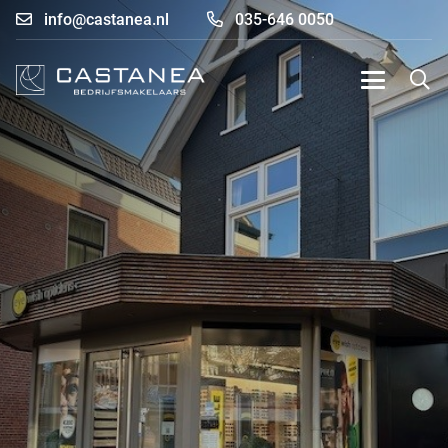
info@castanea.nl
035-646 0050