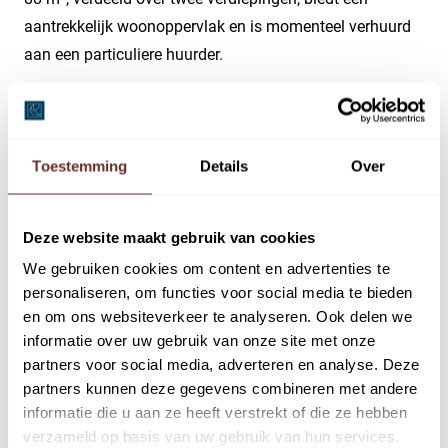
aantrekkelijk woonoppervlak en is momenteel verhuurd
aan een particuliere huurder.
Kenmerken van het object:
Vloeroppervlak Totaal bruto verhuurbaar vloeroppervlak
Toestemming
Details
Over
(VVO) bedraagt circa 241 m², verdeeld over winkel- en
woonruimte.
Winkelruimte: circa 153 m² VVO, verhuurd aan Eye Wish
Deze website maakt gebruik van cookies
met een jaarlijkse huurprijs van € 27.000,- exclusief btw.
We gebruiken cookies om content en advertenties te
Bovenwoning: circa 88 m² GBO over twee verdiepingen,
personaliseren, om functies voor social media te bieden
Lees volledige omschrijving
verhuurd aan een particuliere huurder voor € 17.940,- per
en om ons websiteverkeer te analyseren. Ook delen we
jaar.
informatie over uw gebruik van onze site met onze
partners voor social media, adverteren en analyse. Deze
Omgeving: Julianaplein is omgeven door diverse
partners kunnen deze gegevens combineren met andere
bekende winkelketens en lokale speciaalzaken,
informatie die u aan ze heeft verstrekt of die ze hebben
verzameld op basis van uw gebruik van hun services.
waaronder: