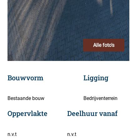
Alle foto's
Bouwvorm
Ligging
Bestaande bouw
Bedrijventerrein
Oppervlakte
Deelhuur vanaf
n.v.t
n.v.t