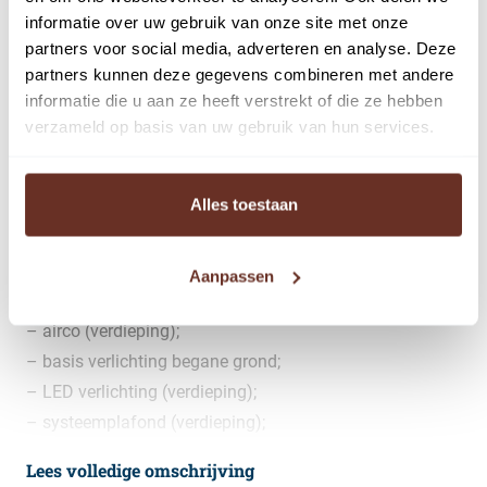
informatie over uw gebruik van onze site met onze
Voor verhuur van deze zelfstandige unit is totaal circa
partners voor social media, adverteren en analyse. Deze
132 m² beschikbaar, waarvan 66 m² bedrijfsruimte op de
partners kunnen deze gegevens combineren met andere
begane grond en 66 m² kantoorruimte op de verdieping.
informatie die u aan ze heeft verstrekt of die ze hebben
verzameld op basis van uw gebruik van hun services.
Opleveringsniveau:
Het gehuurde wordt in compleet afgebouwde staat
Alles toestaan
opgeleverd, inhoudende dat de navolgende
voorzieningen zijn aangebracht:
– overheaddeur;
Aanpassen
– heater;
– airco (verdieping);
– basis verlichting begane grond;
– LED verlichting (verdieping);
– systeemplafond (verdieping);
– betonnen vloer begane grond;
Lees volledige omschrijving
– te plaatsen pantry;