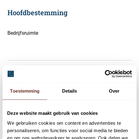
Hoofdbestemming
Bedrijfsruimte
Omschrijving
Algemeen:
Toestemming
Details
Over
Op het bedrijventerrein De Drie Eiken in Baarn is enkele
jaren gestart met de realisatie van het
bedrijfsverzamelcomplex BusinessA1. Dit complex
Deze website maakt gebruik van cookies
bestaat uit verschillende hoogwaardige bedrijfsunits
We gebruiken cookies om content en advertenties te
geschikt voor kleinschalige bedrijven en is direct gelegen
personaliseren, om functies voor social media te bieden
aan de rijksweg A1.
en om ons websiteverkeer te analyseren. Ook delen we