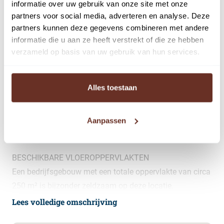
informatie over uw gebruik van onze site met onze
kantoorruimte van circa 150 m² op de verdieping is
partners voor social media, adverteren en analyse. Deze
minstens zo opvallend en onder andere voorzien van
partners kunnen deze gegevens combineren met andere
luxe keukenopstellingen, airconditioning, gestucte
informatie die u aan ze heeft verstrekt of die ze hebben
plafonds en toiletten. Het gebouw beschikt over ruime
verzameld op basis van uw gebruik van hun services.
parkeervoorzieningen voor en naast het gebouw. De
bedrijfsruimte op de begane grond kan indien gewenst
Alles toestaan
ook als kantoorruimte gebruikt worden gezien de
hoeveelheid lichtinval en het afwerkingsniveau.
Aanpassen
Deelverhuur is bespreekbaar, informeer naar de
mogelijkheden.
BESCHIKBARE VLOEROPPERVLAKTEN
Een bedrijfsgebouw met een totale oppervlakte van circa
250 m² is bijzonder zeldzaam op deze locatie.
Bedrijfsruimte begane grond circa 100 m².
Lees volledige omschrijving
Kantoorruimte eerste verdieping circa 150 m².