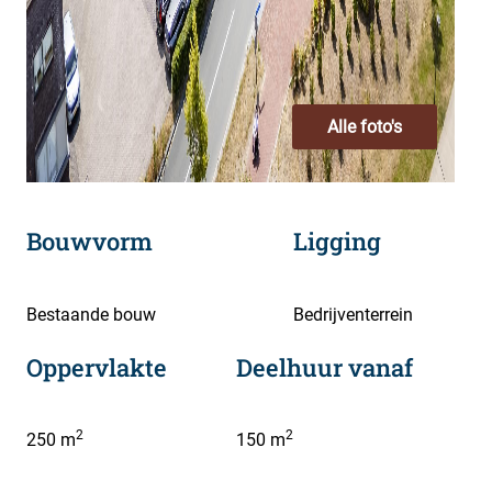
Alle foto's
Bouwvorm
Ligging
Bestaande bouw
Bedrijventerrein
Oppervlakte
Deelhuur vanaf
2
2
250 m
150 m