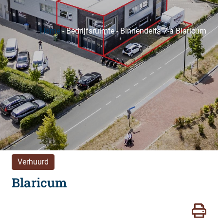
Home
-
Bedrijfsruimte
-
Binnendelta 7-a Blaricum
Verhuurd
Blaricum