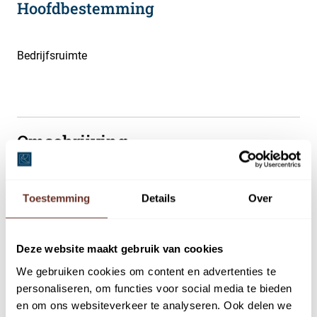
Hoofdbestemming
Bedrijfsruimte
Omschrijving
UNIEKE KANS met veel mogelijkheden! Een strak
afgewerkt bedrijfsgebouw op toplocatie met een totale
Toestemming
Details
Over
vloeroppervlakte van circa 250 m² BVO en 8
parkeerplaatsen? Dan bent u op Businesspark27 aan de
Deze website maakt gebruik van cookies
Binnendelta 7A, L en M op het juiste adres. De
bedrijfsruimte van circa 100 m² op de begane grond is
We gebruiken cookies om content en advertenties te
personaliseren, om functies voor social media te bieden
met recht uniek te noemen door de diepte van circa 20
en om ons websiteverkeer te analyseren. Ook delen we
meter en een overheaddeur aan beide kanten. De