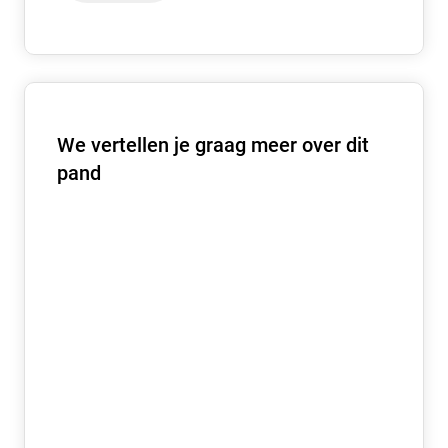
€ 100,- per maand, exclusief BTW.
SERVICEDIENSTEN
– Terreinonderhoud
– Glasbewassing buitenzijde
We vertellen je graag meer over dit
– Administratiekosten
pand
HUURTERMIJN
In overleg.
AANVAARDING
In nader overleg.
ZEKERHEIDSSTELLING
Bij ondertekening van de huurovereenkomst wordt een
bankgarantie of waarborgsom verlangd ter grootte van
drie maanden huurbetalingsverplichting, vermeerderd
met eventueel de kosten voor parkeren, de servicekosten