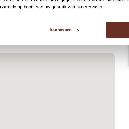
chikbaar van:
erzameld op basis van uw gebruik van hun services.
its in de doorverkoop.
Aanpassen
uw als doorverkoop-units is eveneens op aanvraag.
d regelmatig. Wij informeren u graag persoonlijk over de
 voorzien van:
n water