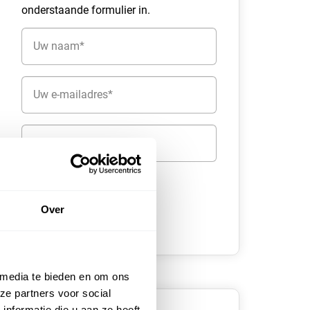
onderstaande formulier in.
Naam
(Vereist)
E-
mailadres
(Vereist)
Telefoon
Over
 media te bieden en om ons
ze partners voor social
nformatie die u aan ze heeft