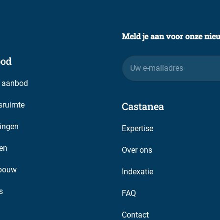
ele beschikbaarheid, prijslijst en verdere
ver de beste invulling voor uw onderneming of
Meld je aan voor onze nie
od
E-
mailadres
 aanbod
Castanea
fsruimte
ingen
Expertise
en
Over ons
bouw
Indexatie
s
FAQ
Contact