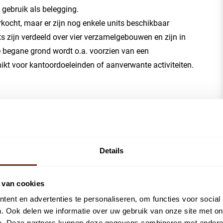
gebruik als belegging.
rkocht, maar er zijn nog enkele units beschikbaar
s zijn verdeeld over vier verzamelgebouwen en zijn in
 De begane grond wordt o.a. voorzien van een
hikt voor kantoordoeleinden of aanverwante activiteiten.
 bedrijfsunits, verdeeld over vier verzamelgebouwen. De
sche en efficiënte indeling:
Details
e opzet zijn de units geschikt voor uiteenlopende
 van cookies
ent en advertenties te personaliseren, om functies voor social
. Ook delen we informatie over uw gebruik van onze site met on
e. Deze partners kunnen deze gegevens combineren met andere i