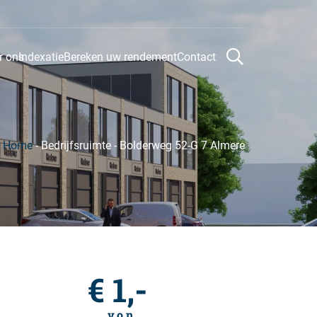
r ons
Indexatie
Bereken uw rendement
Contact
Home
-
Bedrijfsruimte
-
Bolderweg 52-G 7 Almere
€ 1,-
v.o.n.