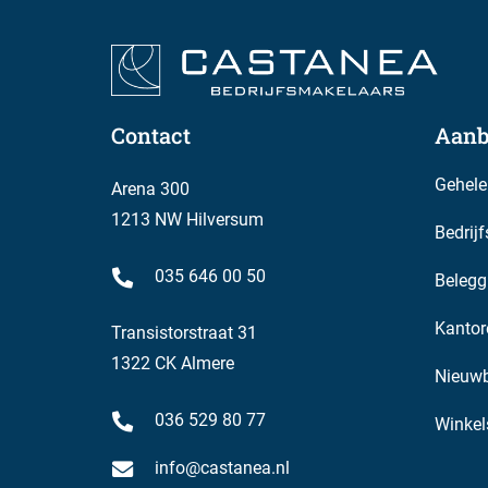
over de beschikbare doorverkoop-units?
Neem vandaag nog contact met ons op voor de actu
projectinformatie. Wij denken graag met u mee o
investering.
Contact
Aanb
Gehele
Arena 300
1213 NW Hilversum
Bedrij
035 646 00 50
Belegg
Kantor
Transistorstraat 31
1322 CK Almere
Nieuw
036 529 80 77
Winkel
info@castanea.nl