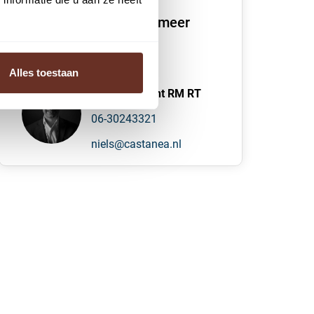
We vertellen je graag meer
over dit pand
Alles toestaan
N. (Niels) Bunt RM RT
06-30243321
niels@castanea.nl