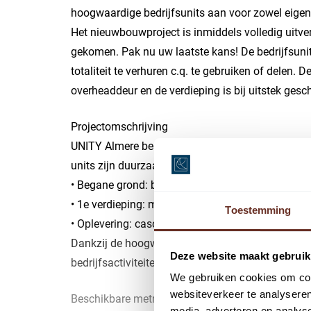
hoogwaardige bedrijfsunits aan voor zowel eigen 
Het nieuwbouwproject is inmiddels volledig uitve
gekomen. Pak nu uw laatste kans! De bedrijfsunit
totaliteit te verhuren c.q. te gebruiken of delen.
overheaddeur en de verdieping is bij uitstek gesc
Projectomschrijving
UNITY Almere bestaat in totaliteit uit 82 moderne
units zijn duurzaam gebouwd en kennen een prakti
• Begane grond: bedrijfsruimte met overheaddeur
• 1e verdieping: multifunctionele kantoorruimte
Toestemming
• Oplevering: casco
Dankzij de hoogwaardige uitstraling en functionel
Deze website maakt gebruik
bedrijfsactiviteiten.
We gebruiken cookies om cont
websiteverkeer te analyseren
Beschikbare metrages
media, adverteren en analys