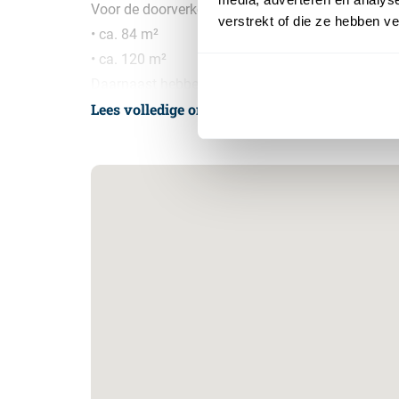
Voor de doorverkoop zijn onder andere units bes
verstrekt of die ze hebben v
• ca. 84 m²
• ca. 120 m²
Daarnaast hebben wij momenteel verschillende un
Lees volledige omschrijving
– Prijzen zijn op aanvraag beschikbaar.
– De actuele beschikbaarheid van zowel nieuwbo
Door de grote belangstelling verandert het aanbo
mogelijkheden.
Opleverniveau
Elke unit wordt casco opgeleverd en is standaard
• Aansluitingen tot in de meterkast voor elektra e
• Houten trap met leuning en balustrade
• Afvoer voor toilet op de begane grond
• Aluminium kozijnen met ventilatieroosters