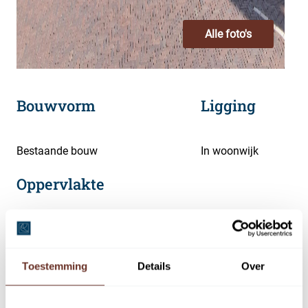
Alle foto's
Bouwvorm
Ligging
Bestaande bouw
In woonwijk
Oppervlakte
2
321 m
Huuropbrengst per jaar
Toestemming
Details
Over