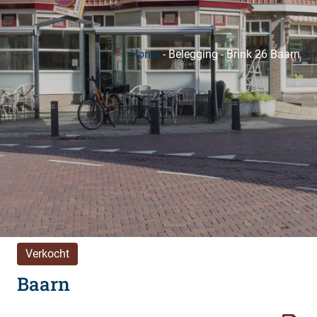
Home
-
Belegging
-
Brink 26 Baarn
Verkocht
Baarn