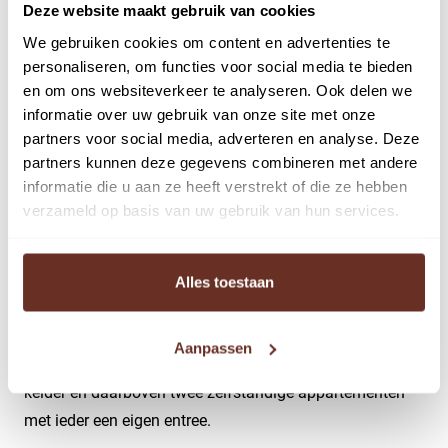
n.v.t
Deze website maakt gebruik van cookies
We gebruiken cookies om content en advertenties te
Hoofdbestemming
personaliseren, om functies voor social media te bieden
en om ons websiteverkeer te analyseren. Ook delen we
informatie over uw gebruik van onze site met onze
Belegging
partners voor social media, adverteren en analyse. Deze
partners kunnen deze gegevens combineren met andere
informatie die u aan ze heeft verstrekt of die ze hebben
verzameld op basis van uw gebruik van hun services.
Omschrijving
Op een prominente zichtlocatie aan de Brink in het
Alles toestaan
levendige hart van Baarn bieden wij een karakteristiek
gemengd object (bouwjaar 1927) aan. Het betreft een
Aanpassen
ruime horecaruimte op de begane grond met functionele
kelder en daarboven twee zelfstandige appartementen
met ieder een eigen entree.