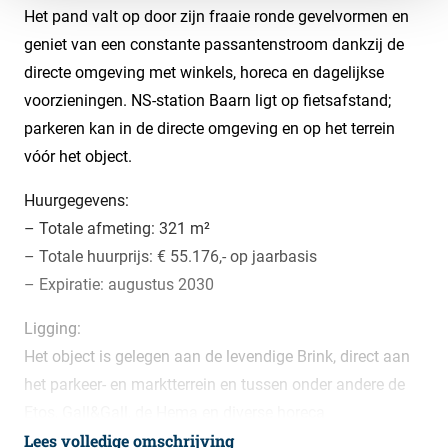
Het pand valt op door zijn fraaie ronde gevelvormen en
geniet van een constante passantenstroom dankzij de
directe omgeving met winkels, horeca en dagelijkse
voorzieningen. NS-station Baarn ligt op fietsafstand;
parkeren kan in de directe omgeving en op het terrein
vóór het object.
Huurgegevens:
– Totale afmeting: 321 m²
– Totale huurprijs: € 55.176,- op jaarbasis
– Expiratie: augustus 2030
Ligging:
Het object is gelegen aan de levendige Brink, direct aan
het parkeer- en marktterrein en tussen onder andere de
Etos, Gall&Gall, de Hema en diverse horeca
Lees volledige omschrijving
gelegenheden. Door de hoekligging op de bekende t-