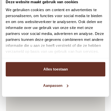
Deze website maakt gebruik van cookies
Unit 1 | circa 46 m² | € 325,- per maand
We gebruiken cookies om content en advertenties te
Unit 5,6 en 7 | circa 86,62 m² | € 600,- per maand
personaliseren, om functies voor social media te bieden
Lees volledige omschrijving
De huurprijs is exclusief BTW en exclusief servicekosten.
en om ons websiteverkeer te analyseren. Ook delen we
informatie over uw gebruik van onze site met onze
Opleveringsniveau:
partners voor social media, adverteren en analyse. Deze
De ruimte wordt in de huidige staat opgeleverd, inclusief
partners kunnen deze gegevens combineren met andere
informatie die u aan ze heeft verstrekt of die ze hebben
onder meer de navolgende voorzieningen:
verzameld op basis van uw gebruik van hun services.
• huidige vloerafwerking;
• netwerkbekabeling;
• CV met radiatoren (gemeenschappelijk);
Alles toestaan
• kantine met bar;
• toiletgoep;
Aanpassen
• houten lambrisering;
• strakke wandafwerking;
• airconditioning (thans aanwezig);
• intercom.