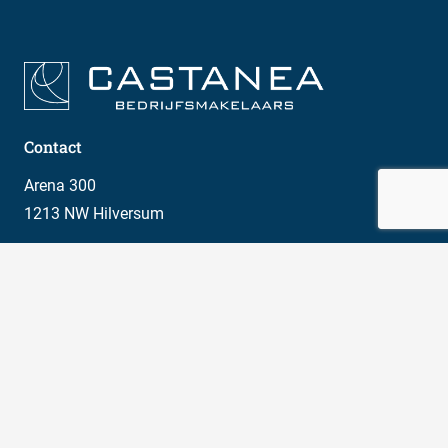
kantoorgebouw deel uitmaakt meer dan 100 m² kantoor-
en nevenfuncties heeft, uiterlijk op 1 januari 2023
minimaal moeten beschikken over een energie-index van
1,3 of beter.
Contact
Arena 300
1213 NW Hilversum
035 646 00 50
info@castanea.nl
Social media
Meld je aan voor onze nieuwsbrief