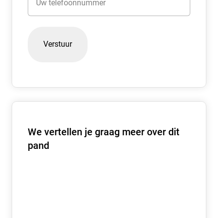
voor het gebouw.
Bestemmingsplan:
Kantoordoeleinden.
Aanvaarding:
In overleg.
Huurtermijn:
in overleg.
We vertellen je graag meer over dit
Zekerheidsstelling:
pand
Bij ondertekening van de huurovereenkomst wordt een
bankgarantie of waarborgsom verlangd ter grootte van
drie maanden huurbetalingsverplichting, vermeerderd
met de servicekosten en de verschuldigde BTW over dit
bedrag.