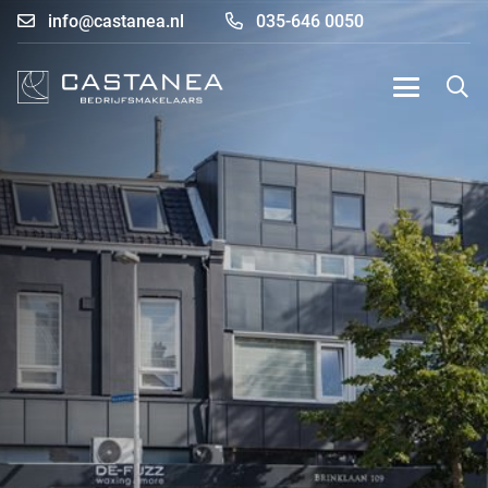
info@castanea.nl
035-646 0050