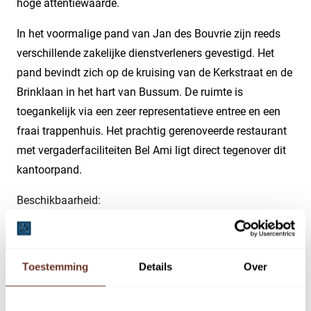
hoge attentiewaarde.
In het voormalige pand van Jan des Bouvrie zijn reeds
verschillende zakelijke dienstverleners gevestigd. Het
pand bevindt zich op de kruising van de Kerkstraat en de
Brinklaan in het hart van Bussum. De ruimte is
toegankelijk via een zeer representatieve entree en een
fraai trappenhuis. Het prachtig gerenoveerde restaurant
met vergaderfaciliteiten Bel Ami ligt direct tegenover dit
kantoorpand.
Beschikbaarheid:
Op dit moment zijn de volgende ruimtes beschikbaar:
Bouwlaag | metrage | huurprijs*
Toestemming
Details
Over
1e verdieping | circa 340 m² | € 85,- per m² per jaar
2e verdieping: