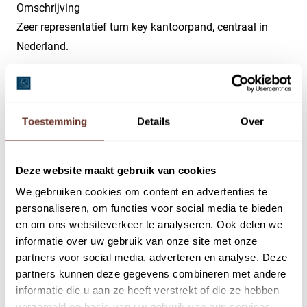
Omschrijving
Zeer representatief turn key kantoorpand, centraal in
Nederland.
Deltazijde 2B – 1, Blaricum
Representatief turn key kantoorpand centraal in
Toestemming
Details
Over
Nederland
Bent u op zoek naar een zeer representatief kantoorpand
met een high-end afwerking op een perfecte locatie in
Deze website maakt gebruik van cookies
het midden van Nederland? Dan is deze kantoorruimte
We gebruiken cookies om content en advertenties te
met een moderne uitstraling in Blaricum aan de
personaliseren, om functies voor social media te bieden
Deltazijde 2B1 dé plek om uw kantoor te vestigen. In dit
en om ons websiteverkeer te analyseren. Ook delen we
pand heeft u alles wat u nodig heeft en alle
informatie over uw gebruik van onze site met onze
partners voor social media, adverteren en analyse. Deze
voorzieningen zijn binnen handbereik. De turn key
partners kunnen deze gegevens combineren met andere
kantoorruimte is volledig gestoffeerd en is zeer
informatie die u aan ze heeft verstrekt of die ze hebben
energiezuinig met energielabel A.
verzameld op basis van uw gebruik van hun services.