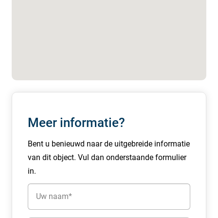
165 m² kantoorruimte, moderne uitstraling en nette
afwerking
Deze kantoorruimte van 165 m² VVO (volgens NEN2580)
heeft een moderne uitstraling, is gelegen op de begane
grond en onderdeel van een gebouw met vier adressen.
De kantoorruimte wordt verhuurd met twee
parkeerplaatsen en deze beschikken over een
laadvoorziening. Deze zijn voorzien van een paslezer.
Daarnaast is er één extra parkeerplaats te huur. Op één
Meer informatie?
minuut loopafstand is er een openbare parkeerruimte.
Bent u benieuwd naar de uitgebreide informatie
Ook is er een fraaie en keurige tuin aangelegd met
van dit object. Vul dan onderstaande formulier
buitenverlichting en een zitje.
in.
De ruimtes in detail
Naam
De kantoorruimte is in 2022 gebouwd en per direct
(Vereist)
beschikbaar. Het pand is volledig afgewerkt en