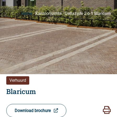
Home
-
Kantoorruimte
-
Deltazijde 2-b 1 Blaricum
Verhuurd
Blaricum
Download brochure