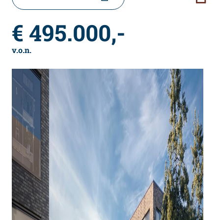
€ 495.000,-
v.o.n.