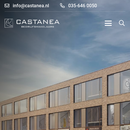
info@castanea.nl
035-646 0050