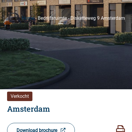
Home
-
Bedrijfsruimte
-
Disketteweg 9 Amsterdam
Verkocht
Amsterdam
Download brochure