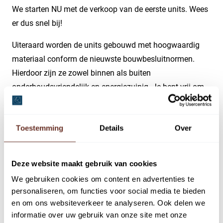
We starten NU met de verkoop van de eerste units. Wees
er dus snel bij!
Uiteraard worden de units gebouwd met hoogwaardig
materiaal conform de nieuwste bouwbesluitnormen.
Hierdoor zijn ze zowel binnen als buiten
onderhoudsvriendelijk en energiezuinig. Je bent vrij om
jouw unit naar eigen wens in te delen,
uiteraard binnen de randvoorwaarden van het vigerende
Toestemming
Details
Over
bestemmingsplan.
Hoekunits 14 en 28 € 690.000,- v.o.n. exclusief BTW
Deze website maakt gebruik van cookies
Deze hoekunits kennen een vloeroppervlakte ter grootte
van circa 264 m² verdeeld over begane grond en twee
We gebruiken cookies om content en advertenties te
personaliseren, om functies voor social media te bieden
verdiepingen alsmede 2 autoparkeerplaatsen
en om ons websiteverkeer te analyseren. Ook delen we
Hoekunits 1 en 15 € 505.000,- v.o.n. exclusief BTW
informatie over uw gebruik van onze site met onze