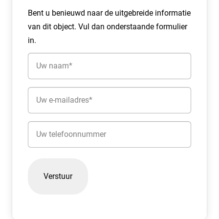
De courante bedrijfsunits van Unity zijn uitstekend
Bent u benieuwd naar de uitgebreide informatie
verhuurbaar en vormen daarmee een solide,
van dit object. Vul dan onderstaande formulier
waardevaste investering met een uitstekend rendement.
in.
Meer weten? Neem gerust contact op met één van onze
Naam
verkooppartners:
(Vereist)
Castanea Bedrijfsmakelaars
E-
035 – 646 00 50 of nieuwbouw@castanea.nl
mailadres
(Vereist)
Broersma Werken
Telefoon
020 – 305 97 97 of werken@broersma.nl