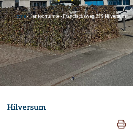
Home
-
Kantoorruimte
-
Franciscusweg 219 Hilversum
Hilversum