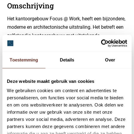
Omschrijving
Het kantoorgebouw Focus @ Work, heeft een bijzondere,
moderne en architectonische uitstraling. Het betreft een
zelfstandig kantoorgebouw met uitstekende
indeelbaarheid. Het gebouw is opgetrokken uit 4
bouwlagen met gebruikmaking van representatieve
Toestemming
Details
Over
materialen. Op het buitenterrein is recent meer groen
toegevoegd en de centrale entree is sfeervol ingericht
voor informele ontvangst. De indeling van het gebouw is
Deze website maakt gebruik van cookies
flexibel en zo is er voor iedere klant een passende
We gebruiken cookies om content en advertenties te
oplossing te vinden voor nu en bij toekomstige
personaliseren, om functies voor social media te bieden
aanpassingen. In het gebouw zijn diverse bedrijven
en om ons websiteverkeer te analyseren. Ook delen we
gevestigd van klein tot groot en er heerst een goede
informatie over uw gebruik van onze site met onze
onderlinge sfeer.
partners voor social media, adverteren en analyse. Deze
partners kunnen deze gegevens combineren met andere
Het object is gelegen op een centrale locatie nabij de
informatie die u aan ze heeft verstrekt of die ze hebben