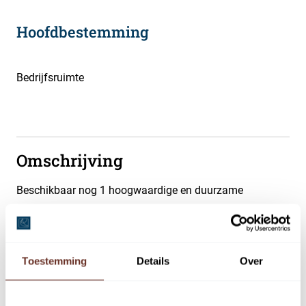
Hoofdbestemming
Bedrijfsruimte
Omschrijving
Beschikbaar nog 1 hoogwaardige en duurzame
garagebox/ kleinschalige bedrijfsruimte welke
uitstekend geschikt is voor kleine zelfstandige
ondernemers of particulieren welke een veilige opslag
Toestemming
Details
Over
nodig hebben.
Doordat de unit een eigen huisnummer alsmede een
brievenbus heeft, kan u zich op deze locatie inschrijven