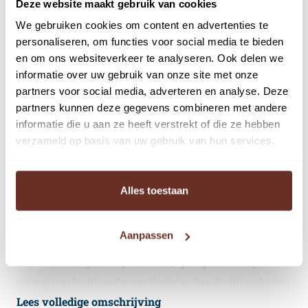
Deze website maakt gebruik van cookies
met uw bedrijf.
We gebruiken cookies om content en advertenties te
personaliseren, om functies voor social media te bieden
Dit kleinschalige afgesloten terrein bestaat uit totaal 22
en om ons websiteverkeer te analyseren. Ook delen we
garageboxen/bedrijfsruimten waarvan 1 ruimte wordt
informatie over uw gebruik van onze site met onze
ingericht met sanitaire voorzieningen voor algemeen
partners voor social media, adverteren en analyse. Deze
gebruik.
partners kunnen deze gegevens combineren met andere
informatie die u aan ze heeft verstrekt of die ze hebben
Doordat de units onder andere voorzien zijn van elektra,
verzameld op basis van uw gebruik van hun services.
algemene beveiliging, een huisnummer, een hoge
overheaddeur en algemene sanitaire voorzieningen, zijn
Alles toestaan
ze naast de particuliere huurders tevens heel geschikt
voor de kleinschalige zelfstandige ondernemers.
Aanpassen
Kerkelanden
De kleinschalige bedrijfsruimtes/ garageboxen zijn
gelegen op bedrijventerrein Kerkelanden. Bedrijventerrein
Lees volledige omschrijving
Kerkelanden is een dynamische bedrijfsomgeving en