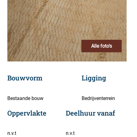
Alle foto's
Bouwvorm
Ligging
Bestaande bouw
Bedrijventerrein
Oppervlakte
Deelhuur vanaf
n.v.t
n.v.t