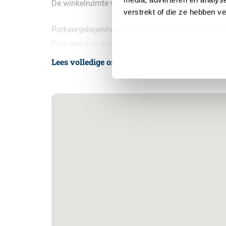
De winkelruimte wordt ‘as is’ opgeleverd en als c
verstrekt of die ze hebben v
Parkeergelegenheid
Parkeren kan in een van de parkeergarages of op
winkelcentrum. De parkeergarages zijn 24 uur pe
Lees volledige omschrijving
Almere Buiten ook gebruik worden gemaakt van p
dagtarief voor parkeren in Almere Buiten is € 3,-
winkelcentrum blijven.
Aanvangshuurprijs
De huurprijs bedraagt € 45.000,- per jaar exclusi
Huurbetalingen
De huurbetalingsverplichting dient per maand voo
van toepassing voor de huur, service-/ promotie
Servicekosten