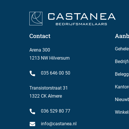
van drie maanden huurbetalingsverplichting en d
Huurprijsaanpassing
Jaarlijks, op basis van de wijziging van het maa
(CPI) reeks Alle huishoudens (2006 = 100), gepubl
Contact
Aanb
(CBS).
Gehele
Arena 300
Huurovereenkomst
1213 NW Hilversum
Bedrij
Huurovereenkomst op basis van het standaardm
035 646 00 50
Belegg
Bestemming
Het vigerende bestemmingsplan van de Gemeente 
Kantor
Transistorstraat 31
geschikt is voor het gebruik voor:
1322 CK Almere
Nieuw
– detailhandel.
036 529 80 77
Winkel
Gunning
info@castanea.nl
De verhuurder behoudt zich het recht van gunning