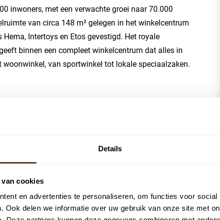
000 inwoners, met een verwachte groei naar 70.000
elruimte van circa 148 m² gelegen in het winkelcentrum
 Hema, Intertoys en Etos gevestigd. Het royale
eeft binnen een compleet winkelcentrum dat alles in
 woonwinkel, van sportwinkel tot lokale speciaalzaken.
eiken via de rijkswegen A6 en A27. Ook voor reizigers
Op loopafstand bevindt zich NS station Almere Buiten.
n trein naar Amsterdam en Lelystad en rijden er
Details
 van cookies
 m² BVO.
ent en advertenties te personaliseren, om functies voor social
. Ook delen we informatie over uw gebruik van onze site met on
e. Deze partners kunnen deze gegevens combineren met andere i