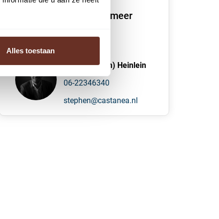
We vertellen je graag meer
over dit pand
Alles toestaan
S.R. (Stephen) Heinlein
06-22346340
stephen@castanea.nl