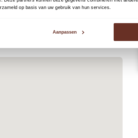
asco verhuurd.
erzameld op basis van uw gebruik van hun services.
 een van de ruime parkeerplaatsen rondom het
Aanpassen
r dag geopend, zeven dagen per week. Tevens kan in
arkeren met de mobiele telefoon. Het maximale
 per dag, waardoor consumenten langer in het
ef service-/ promotiekosten en BTW.
ruit betaald te worden. De huurbetalingsverplichting is
kosten en BTW.