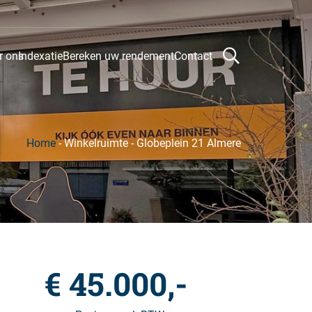
r ons
Indexatie
Bereken uw rendement
Contact
Home
-
Winkelruimte
-
Globeplein 21 Almere
€ 45.000,-