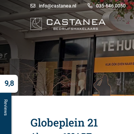
info@castanea.nl
035-646 0050
9,8
Reviews
Globeplein 21