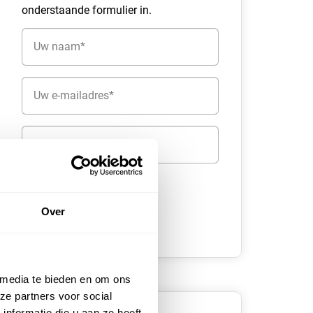
onderstaande formulier in.
Naam
(Vereist)
E-
mailadres
(Vereist)
Telefoon
Over
 media te bieden en om ons
ze partners voor social
nformatie die u aan ze heeft