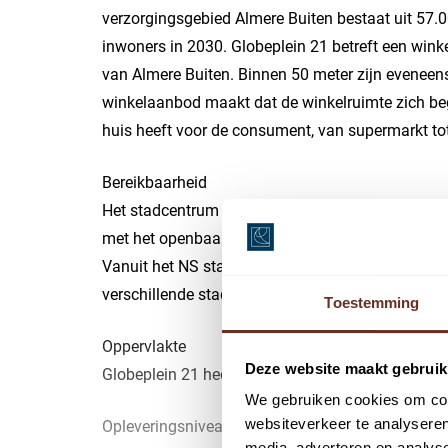
verzorgingsgebied Almere Buiten bestaat uit 57.
inwoners in 2030. Globeplein 21 betreft een wink
van Almere Buiten. Binnen 50 meter zijn eveneens
winkelaanbod maakt dat de winkelruimte zich beg
huis heeft voor de consument, van supermarkt tot
Bereikbaarheid
Het stadcentrum van Almere Buiten is goed te ber
met het openbaar vervoer is de ligging gunstig. 
Vanuit het NS station rijdt er elke 10 minuten ee
verschillende stads-en streekbussen.
Toestemming
Oppervlakte
Deze website maakt gebruik
Globeplein 21 heeft een oppervlakte van ca. 148
We gebruiken cookies om cont
websiteverkeer te analyseren
Opleveringsniveau
media, adverteren en analys