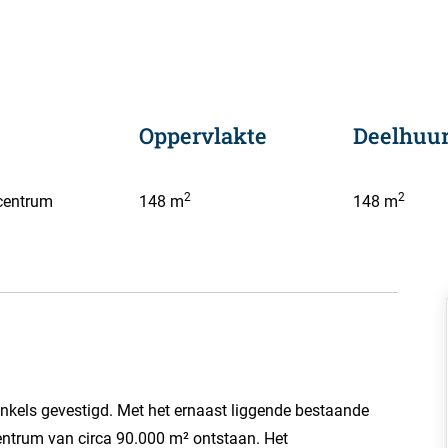
Oppervlakte
Deelhuur
2
2
centrum
148 m
148 m
inkels gevestigd. Met het ernaast liggende bestaande
ntrum van circa 90.000 m² ontstaan. Het