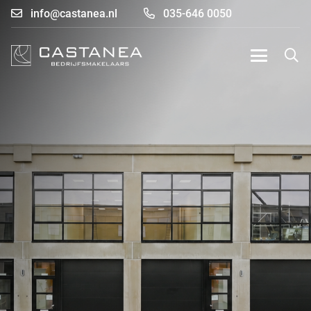
info@castanea.nl
035-646 0050