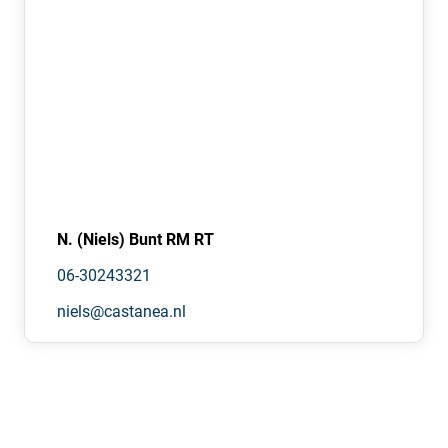
AANVAARDING
In nader overleg.
ZEKERHEIDSSTELLING
Bij ondertekening van de huurovereenkomst wordt een
bankgarantie of waarborgsom verlangd ter grootte van
drie maanden huurbetalingsverplichting, vermeerderd
met eventueel de kosten voor parkeren, de servicekosten
en de verschuldigde BTW over dit bedrag.
N. (Niels) Bunt RM RT
HUURPRIJSINDEXERING
06-30243321
Jaarlijks, voor het eerst één jaar na de
niels@castanea.nl
huuringangsdatum, wordt de laatst geldende huurprijs
verhoogd op basis van het maandprijsindexcijfer voor de
gezinsconsumptie CPI Alle Huishoudens (2015 = 100),
gepubliceerd door het Centraal Bureau voor de Statistiek
(CBS). De huurprijs zal géén daling ondergaan.