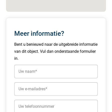
– Warmtepomp met vloerverwarming
– UTP aansluiting
– Lichtstraat
BEREIKBAARHEID
Meer informatie?
De locatie is uitstekend bereikbaar. Binnen circa 8
minuten bereikt u de A27 en binnen 12 minuten de A1,
Bent u benieuwd naar de uitgebreide informatie
wat zorgt voor een snelle verbinding met onder andere
van dit object. Vul dan onderstaande formulier
Amsterdam, Utrecht en Amersfoort. Ook met het
in.
openbaar vervoer is de unit goed bereikbaar dankzij
Naam
bushaltes op loopafstand.
(Vereist)
PARKEERGELEGENHEID
E-
Twee eigen parkeerplaatsen gelegen voor het gebouw.
mailadres
Ruime parkeervoorzieningen in de nabije omgeving.
(Vereist)
Telefoon
HUURVOORWAARDEN