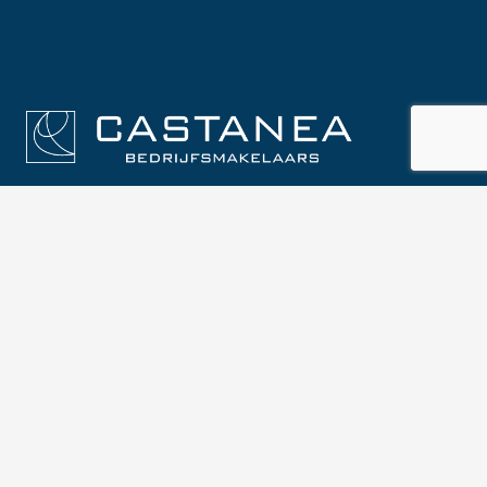
Contact
Arena 300
1213 NW Hilversum
035 646 00 50
info@castanea.nl
Social media