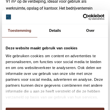
91 m² op de verdieping, ideaal voor gebruik als
werkruimte, opslag of kantoor. Het bedrijventerrein
kenmerkt zich door een goede infrastructuur, een
verzorgde uitstraling en een gunstige ligging ten
opzichte van de hoofdwegen. Beide bedrijfsunits
Toestemming
Details
Over
beschikken over twee eigen parkeerplaatsen. Verder zijn
er in de directe omgeving ruime parkeervoorzieningen
Deze website maakt gebruik van cookies
aanwezig. De units zijn in nader overleg met de
We gebruiken cookies om content en advertenties te
verhuurder intern te verbinden.
personaliseren, om functies voor social media te bieden
BESCHIKBAARHEID
en om ons websiteverkeer te analyseren. Ook delen we
informatie over uw gebruik van onze site met onze
Havenstraat 80G (rood)
partners voor social media, adverteren en analyse. Deze
Begane grond circa 91 m²
partners kunnen deze gegevens combineren met andere
Eerste verdieping circa 91 m²
informatie die u aan ze heeft verstrekt of die ze hebben
verzameld op basis van uw gebruik van hun services.
Havenstraat 80H (blauw)
Begane grond circa 91 m²