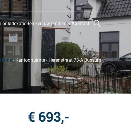
r ons
Indexatie
Bereken uw rendement
Contact
Home
-
Kantoorruimte
-
Herenstraat 73-A Bussum
€ 693,-