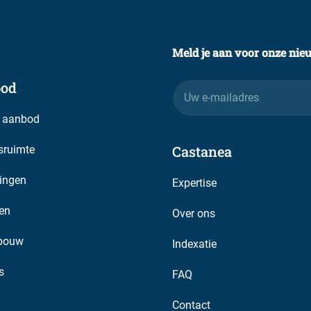
Meld je aan voor onze nie
od
E-
mailadres
 aanbod
Castanea
fsruimte
ingen
Expertise
en
Over ons
bouw
Indexatie
s
FAQ
Contact