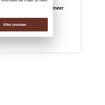
nformatie die u aan ze heeft
We vertellen je graag meer
over dit pand
Alles toestaan