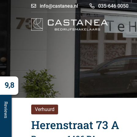
info@castanea.nl
035-646 0050
9,8
Reviews
Verhuurd
Herenstraat 73 A