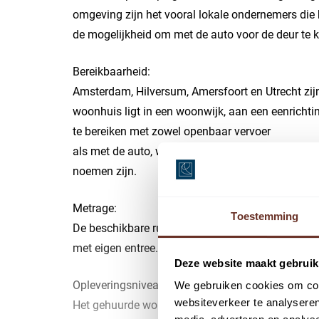
omgeving zijn het vooral lokale ondernemers die 
de mogelijkheid om met de auto voor de deur te 
Bereikbaarheid:
Amsterdam, Hilversum, Amersfoort en Utrecht zij
woonhuis ligt in een woonwijk, aan een eenrichti
te bereiken met zowel openbaar vervoer
als met de auto, waarbij parkeerfaciliteiten met c
noemen zijn.
Metrage:
Toestemming
De beschikbare ruimte kent een vloeroppervlak te
met eigen entree.
Deze website maakt gebruik
Opleveringsniveau:
We gebruiken cookies om cont
websiteverkeer te analyseren
Het gehuurde wordt in zijn huidige, nagenoeg tur