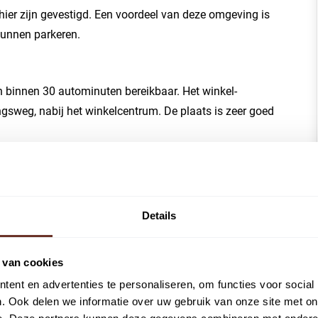
hier zijn gevestigd. Een voordeel van deze omgeving is
kunnen parkeren.
n binnen 30 autominuten bereikbaar. Het winkel-
ngsweg, nabij het winkelcentrum. De plaats is zeer goed
irca 1.200 parkeerplaatsen in het centrum, uitstekend te
Details
r grootte van circa 44 m² verdeeld over 2 kantoorkamers
 van cookies
ent en advertenties te personaliseren, om functies voor social
. Ook delen we informatie over uw gebruik van onze site met on
nkey staat opgeleverd, inclusief de navolgende