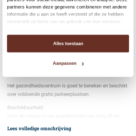
Gezondheidscentrum:
partners kunnen deze gegevens combineren met andere
Het Gezondheidscentrum Kerkelanden is gevestigd in de
informatie die u aan ze heeft verstrekt of die ze hebben
wijk Kerkelanden in zuidwest Hilversum en bestaat sinds
verzameld op basis van uw gebruik van hun services.
1987. Er werken hier meerdere (para-)medische
disciplines, te weten huisartsen, apotheek, tandarts,
Alles toestaan
mondhygiëniste, fysiotherapie, chiropractie,
psychologische begeleiding, oefentherapeute Cesar,
Aanpassen
podotherapeut, diëtist, gewichtsbeheersing en
schoonheidsspecialist.
Het gezondheidscentrum is goed te bereiken en beschikt
over voldoende gratis parkeerplaatsen.
Beschikbaarheid:
Voor de verhuur is een praktijkruimte van circa 99 m²
beschikbaar.
Lees volledige omschrijving
Deelverhuur is bespreekbaar.