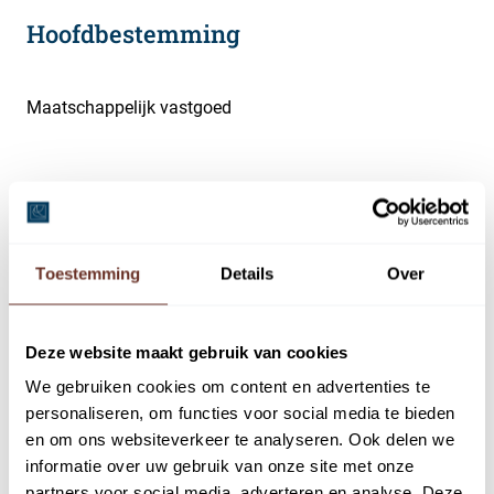
Hoofdbestemming
Maatschappelijk vastgoed
Omschrijving
Toestemming
Details
Over
In het Gezondheidscentrum Kerkelanden is een
praktijkruimte van circa 99 m² beschikbaar voor de
verhuur. Deelverhuur is ook bespreekbaar.
Deze website maakt gebruik van cookies
We gebruiken cookies om content en advertenties te
De praktijkruimte is gelegen op de eerste verdieping en is
personaliseren, om functies voor social media te bieden
recent verbouwd. De ruimte is zowel via de royale trap
en om ons websiteverkeer te analyseren. Ook delen we
als lift te bereiken via de centrale entree.
informatie over uw gebruik van onze site met onze
partners voor social media, adverteren en analyse. Deze