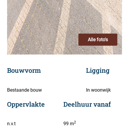
Alle foto's
Bouwvorm
Ligging
Bestaande bouw
In woonwijk
Oppervlakte
Deelhuur vanaf
2
n.v.t
99 m