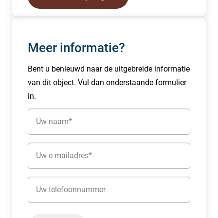
Zoek je een prachtige ruime tussenunit met een zeer
unieke uitstraling? Dan ga je voor unit type U. Deze unit
is 2 laags en wordt gekenmerkt door het stoere donkere
Meer informatie?
metselwerk.
De unit beschikt over een overheaddeur en heeft een
Bent u benieuwd naar de uitgebreide informatie
verdiepingshoogte van 3,7m.
van dit object. Vul dan onderstaande formulier
Afmeting: vanaf 137 m² met 2 eigen parkeerplaatsen.
in.
Naam
Unit type U € 220.000,- excl. BTW V.O.N.
Zoek je een prachtige ruime tussenunit met een zeer
(Vereist)
unieke uitstraling? Dan ga je voor unit type U. Deze unit
E-
is 2 laags en wordt gekenmerkt door het stoere donkere
mailadres
metselwerk.
(Vereist)
Telefoon
De unit beschikt over een overheaddeur en heeft een
verdiepingshoogte van 3,7m.
Afmeting: vanaf 101 m² met 1 eigen parkeerplaats.