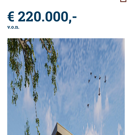
€ 220.000,-
v.o.n.