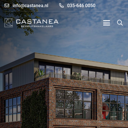
info@castanea.nl
035-646 0050