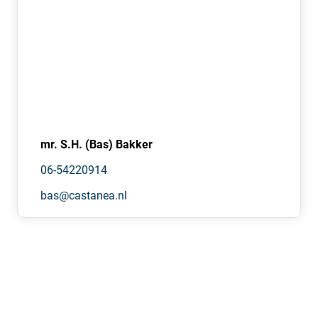
Locatie:
De Hub Zoetermeer is strategisch en centraal gelegen.
Binnen slechts een paar minuten zit u met de auto op de
A12, waar vandaan u snel in Den Haag bent. Daarnaast
rijdt u via naastgelegen N-weg gemakkelijk naar
Rotterdam.
Doordat er meerdere bouwmarkten op het terrein
aanwezig, in combinatie met de uitvalswegen om de
mr. S.H. (Bas) Bakker
hoek, is The Hub Zoetermeer de ideale locatie om u als
06-54220914
ondernemer te vestigen.
bas@castanea.nl
Voorbehoud gunning verkoper