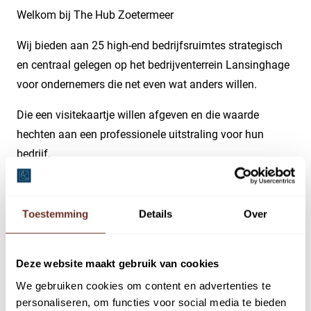
Welkom bij The Hub Zoetermeer
Wij bieden aan 25 high-end bedrijfsruimtes strategisch
en centraal gelegen op het bedrijventerrein Lansinghage
voor ondernemers die net even wat anders willen.
Die een visitekaartje willen afgeven en die waarde
hechten aan een professionele uitstraling voor hun
bedrijf.
Of u het nu koopt als ondernemer, of als belegger. In
beide gevallen is het een verstandige, waardevaste en
Toestemming
Details
Over
kwalitatief hoogwaardige keuze.
De prijzen varieren van € 220.000,- tot € 375.000,- excl.
Deze website maakt gebruik van cookies
BTW V.O.N.
We gebruiken cookies om content en advertenties te
personaliseren, om functies voor social media te bieden
Wij hebben 6 verschillende unit types: