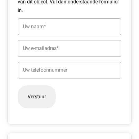
van dit object. Vul dan onderstaande formulier
De aanvangshuurprijs voor de kantoorruimte bedraagt €
in.
1.050,- per maand exclusief BTW
Naam
Huurbetaling:
(Vereist)
De huurbetalingsverplichting dient per maand vooruit
betaald te worden.
E-
mailadres
Parkeergelegenheid:
(Vereist)
Telefoon
Parkeren in de nabije omgeving.
Huurtermijn:
In overleg, maximaal 2 jaar
Aanvaarding:
In overleg