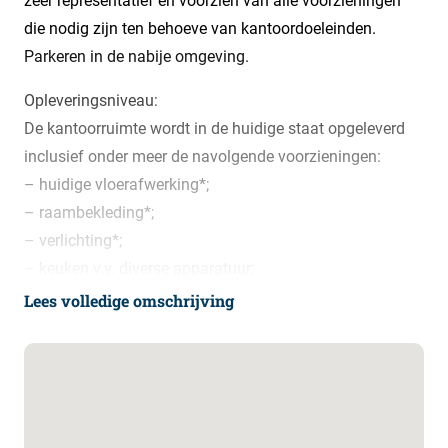
zeer representatief en voorzien van alle voorzieningen
die nodig zijn ten behoeve van kantoordoeleinden.
Parkeren in de nabije omgeving.
Opleveringsniveau:
De kantoorruimte wordt in de huidige staat opgeleverd
inclusief onder meer de navolgende voorzieningen:
– huidige vloerafwerking*;
– raambekleding*;
– verlichting*;
– keuken v.v. diverse apparatuur;
– toiletten;
Lees volledige omschrijving
– gas C.V. installatie met vloerverwarming;
De in dit artikel aangeduide voorzieningen met een *
worden om niet beschikbaar gesteld. Verhuurder
aanvaardt geen aansprakelijkheid of verantwoording ten