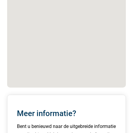
aanzien van deze zaken of voorzieningen. De kosten van
onderhoud, herstel, vervanging of vernieuwing van deze
zaken en/of voorzieningen komen geheel voor rekening
van huurder.
In overleg is het mogelijk om de kantoorruimte
gemeubileerd te huren, indien gewenst kunnen hierover
aanvullende afspraken tussen partijen worden gemaakt.
Servicekosten:
De bijdrage van de VvE bedraagt € 125,- euro per maand.
De ruimte is voorzien van eigen meters ten behoeve van
gas, elektra en water. Huurder dient zelf de
abonnementen voor de levering en het verbruik af te
Meer informatie?
sluiten
Bent u benieuwd naar de uitgebreide informatie
Huurprijs: