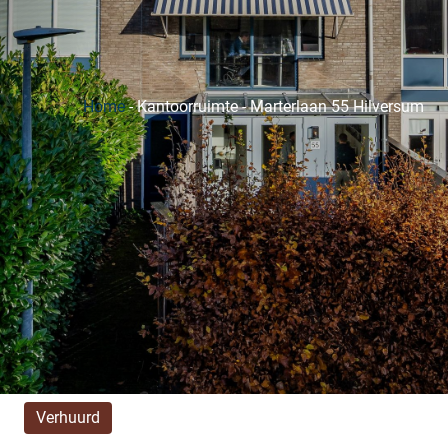
Home
-
Kantoorruimte
-
Marterlaan 55 Hilversum
Verhuurd