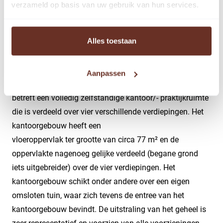
verzameld op basis van uw gebruik van hun services.
Alles toestaan
Omschrijving
De praktijk/-kantoorruimte is gelegen in een
Aanpassen
wooncomplex op de Marterlaan 55 te Hilversum. Het
betreft een volledig zelfstandige kantoor/- praktijkruimte
die is verdeeld over vier verschillende verdiepingen. Het
kantoorgebouw heeft een
vloeroppervlak ter grootte van circa 77 m² en de
oppervlakte nagenoeg gelijke verdeeld (begane grond
iets uitgebreider) over de vier verdiepingen. Het
kantoorgebouw schikt onder andere over een eigen
omsloten tuin, waar zich tevens de entree van het
kantoorgebouw bevindt. De uitstraling van het geheel is