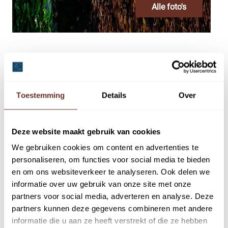
Alle foto's
Bouwvorm
Ligging
Bestaande bouw
In woonwijk
Toestemming
Details
Over
Oppervlakte
Deelhuur vanaf
Deze website maakt gebruik van cookies
We gebruiken cookies om content en advertenties te
2
77 m
n.v.t
personaliseren, om functies voor social media te bieden
en om ons websiteverkeer te analyseren. Ook delen we
Hoofdbestemming
informatie over uw gebruik van onze site met onze
partners voor social media, adverteren en analyse. Deze
partners kunnen deze gegevens combineren met andere
Kantoorruimte
informatie die u aan ze heeft verstrekt of die ze hebben