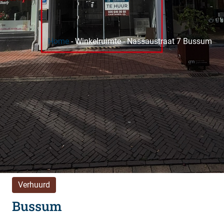
Home
-
Winkelruimte
-
Nassaustraat 7 Bussum
Verhuurd
Bussum