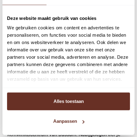
Deze website maakt gebruik van cookies
We gebruiken cookies om content en advertenties te
Omschrijving
personaliseren, om functies voor social media te bieden
en om ons websiteverkeer te analyseren. Ook delen we
Gooise Meren heeft een verzorgingsgebied van circa
informatie over uw gebruik van onze site met onze
60.000 inwoners, Bussum kent circa 33.500 inwoners.
partners voor social media, adverteren en analyse. Deze
De winkels, cafés, restaurants en de markt in het
partners kunnen deze gegevens combineren met andere
centrum zijn al jarenlang een grote aantrekkingskracht
informatie die u aan ze heeft verstrekt of die ze hebben
voor Bussum en omgeving. Bussum is zeer goed te
verzameld op basis van uw gebruik van hun services.
bereiken met zowel openbaar vervoer als met de auto.
Object
Alles toestaan
Een kleinschalig winkelwoonhuis gelegen op de A-locatie
van Bussum aan de goed bezochte Nassaustraat en
Aanpassen
bevindt zich tussen de Nassaulaan en Veerstaat in het
kernwinkelcentrum van Bussum. Nabijgelegen tref je