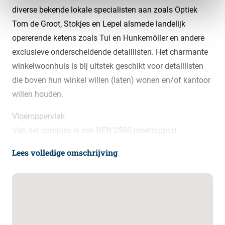
diverse bekende lokale specialisten aan zoals Optiek
Tom de Groot, Stokjes en Lepel alsmede landelijk
opererende ketens zoals Tui en Hunkemöller en andere
exclusieve onderscheidende detaillisten. Het charmante
winkelwoonhuis is bij uitstek geschikt voor detaillisten
die boven hun winkel willen (laten) wonen en/of kantoor
willen houden.
Vloeroppervlak
Van het complex is een NEN 2580 meetrapport
beschikbaar.
Lees volledige omschrijving
– winkelruimte gelegen op de begane grond circa 53 m²
v.v. toilet en pantry;
– magazijnruimte gelegen in het souterrain circa 20 m²;
– woonruimte gelegen op de 1ste, 2e en 3e verdieping
totaal ca. 72 m2. De woning bestaat uit een woonkamer