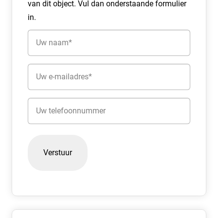
van dit object. Vul dan onderstaande formulier
in.
Huurbetaling
De huurbetalingsverplichting dient per maand vooruit
Naam
betaald te worden door middel van een automatische
(Vereist)
incasso.
E-
Servicekosten
mailadres
Huurder dient de meters betreffende gas, water en
(Vereist)
Telefoon
elektra op haar naam te doen stellen en het verbruik
rechtstreeks te voldoen aan de desbetreffende openbare
nutsbedrijven.
Huurtermijn
Een flexibele huurperiode is bespreekbaar.
Aanvaarding
Het object is in overleg tussen partijen te aanvaarden.