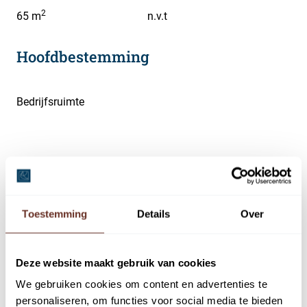
2
65 m
n.v.t
Hoofdbestemming
Bedrijfsruimte
Omschrijving
Toestemming
Details
Over
Beschikbaar: nieuwbouw opslagunit aan de A1, in het
nieuwbouwproject Het Foort Amersfoort.
Deze website maakt gebruik van cookies
De bouw is in volle gang en wij verwachten de oplevering
begin 2027.
We gebruiken cookies om content en advertenties te
personaliseren, om functies voor social media te bieden