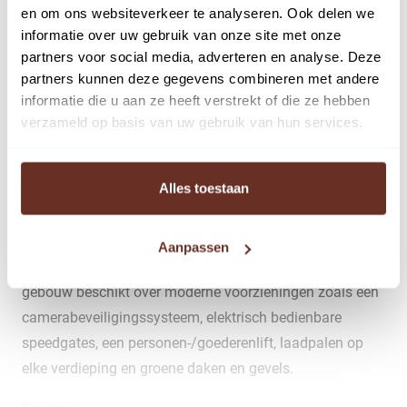
De nieuwbouwunit heeft een oppervlakte van circa 65 m²
en om ons websiteverkeer te analyseren. Ook delen we
b.v.o. en beschikt over 2 eigen parkeerplaatsen. De unit
informatie over uw gebruik van onze site met onze
partners voor social media, adverteren en analyse. Deze
is gelegen op de eerste verdieping van het gebouw.
partners kunnen deze gegevens combineren met andere
Het Foort is een modern en duurzaam
informatie die u aan ze heeft verstrekt of die ze hebben
verzameld op basis van uw gebruik van hun services.
bedrijfsverzamelgebouw op een prominente locatie
langs de Rijksweg A1. Het project combineert
hoogwaardige architectuur met praktische voorzieningen
Alles toestaan
voor ondernemers en beleggers.
Het Foort is ontworpen door MIES Architectuur© en
Aanpassen
wordt duurzaam en onder architectuur gerealiseerd. Het
gebouw beschikt over moderne voorzieningen zoals een
camerabeveiligingssysteem, elektrisch bedienbare
speedgates, een personen-/goederenlift, laadpalen op
elke verdieping en groene daken en gevels.