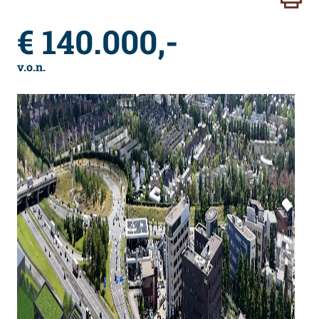
€ 140.000,-
v.o.n.