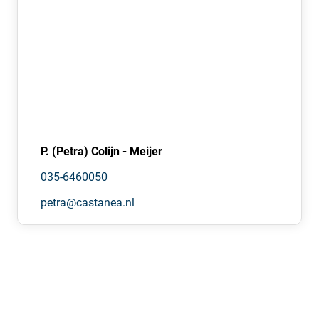
karakter van het gebouw.
• Alle verdiepingen zijn met de auto bereikbaar. Ook is er
een personen-/goederenlift aanwezig.
• Alle ruimtes krijgen een eigen huisnummer met een
postbus aan de Olympus.
De opslagruimtes op de begane grond en eerste
verdieping, zijn in de basis voorzien van ledverlichting. Er
P. (Petra) Colijn - Meijer
is een algemene toiletgroep aanwezig op de begane
035-6460050
grond
petra@castanea.nl
Bereikbaarheid
De locatie bevindt zich direct nabij de op- en afrit
Amersfoort-Noord (Vathorst) en op korte afstand van
Knooppunt Hoevelaken. Hierdoor zijn Amsterdam,
Utrecht, Apeldoorn en Zwolle uitstekend bereikbaar.