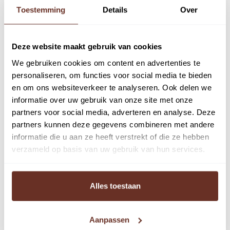
Toestemming
Details
Over
Kantoorruimte
Deze website maakt gebruik van cookies
We gebruiken cookies om content en advertenties te
personaliseren, om functies voor social media te bieden
Omschrijving
en om ons websiteverkeer te analyseren. Ook delen we
informatie over uw gebruik van onze site met onze
Villa Cascade: een modern en representatief
partners voor social media, adverteren en analyse. Deze
kantoorgebouw dat direct in het oog springt. Met zijn
partners kunnen deze gegevens combineren met andere
informatie die u aan ze heeft verstrekt of die ze hebben
fraaie architectuur en markante ligging in Hilversum is
verzameld op basis van uw gebruik van hun services.
dit pand perfect voor ondernemingen die waarde
hechten aan uitstraling én bereikbaarheid. De locatie is
gunstig nabij de centrumring en goed bereikbaar via de
Alles toestaan
uitvalswegen. Station Hilversum Centraal is op
loopafstand gelegen. Verder profiteert u van de nabijheid
Aanpassen
van alle voorzieningen die het centrum te bieden heeft.