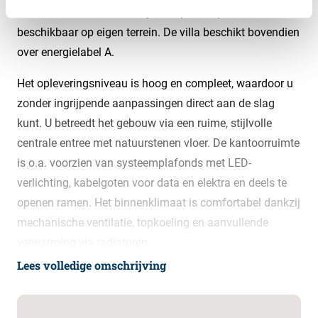
Voor u en uw bezoekers zijn er 4 parkeerplaatsen
beschikbaar op eigen terrein. De villa beschikt bovendien
over energielabel A.
Het opleveringsniveau is hoog en compleet, waardoor u
zonder ingrijpende aanpassingen direct aan de slag
kunt. U betreedt het gebouw via een ruime, stijlvolle
centrale entree met natuurstenen vloer. De kantoorruimte
is o.a. voorzien van systeemplafonds met LED-
verlichting, kabelgoten voor data en elektra en deels te
openen ramen. Het binnenklimaat is comfortabel dankzij
mechanische ventilatie, topkoeling en aanvullende
verwarming via radiatoren.
Lees volledige omschrijving
Daarnaast profiteert u van uitgebreide gedeelde
faciliteiten, waaronder pantry’s per verdieping, sanitaire
groepen, een douche en een mindervalidentoilet. In het