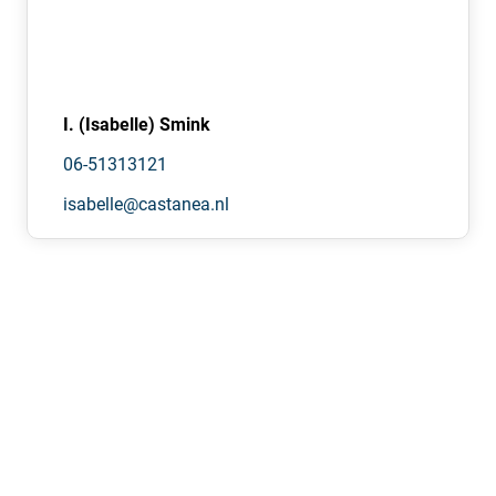
2 parkeerplaatsen op eigen terrein.
ENERGIELABEL
De villa beschikt over energielabel A.
I. (Isabelle) Smink
HUURVOORWAARDEN
06-51313121
HUURPRIJS KANTOOR
isabelle@castanea.nl
€ 2.475,- per maand, exclusief BTW en servicekosten.
INDEXATIE
Per 1-10-2026.
SERVICEKOSTEN
€ 775,- per maand, exclusief BTW.
SERVICEDIENSTEN
Huurder is per maand een vast bedrag aan servicekosten
verschuldigd inzake de navolgende leveringen en