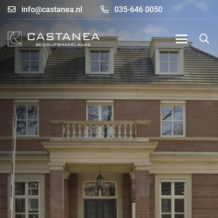
info@castanea.nl
035-646 0050