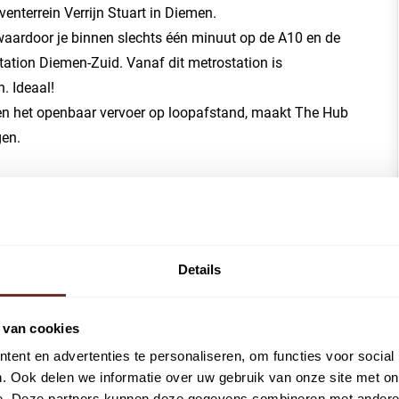
enterrein Verrijn Stuart in Diemen.
n waardoor je binnen slechts één minuut op de A10 en de
station Diemen-Zuid. Vanaf dit metrostation is
. Ideaal!
n het openbaar vervoer op loopafstand, maakt The Hub
gen.
n Verrijn Stuart in Diemen.
vervoer op loopafstand.
 de 73 m² 116 m².
Details
m opgezet dakterras.
rplaatsen.
 van cookies
aliteit en het toekomstig onderhoud.
ent en advertenties te personaliseren, om functies voor social
. Ook delen we informatie over uw gebruik van onze site met on
hten. Unit 5 heeft een oppervlak van ca 73 m² en een
e. Deze partners kunnen deze gegevens combineren met andere i