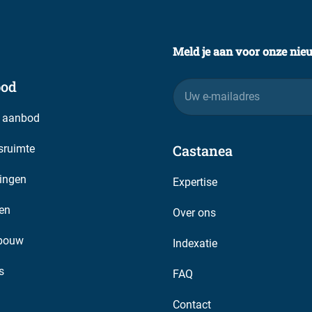
Meld je aan voor onze nie
od
E-
mailadres
 aanbod
Castanea
fsruimte
ingen
Expertise
en
Over ons
bouw
Indexatie
s
FAQ
Contact