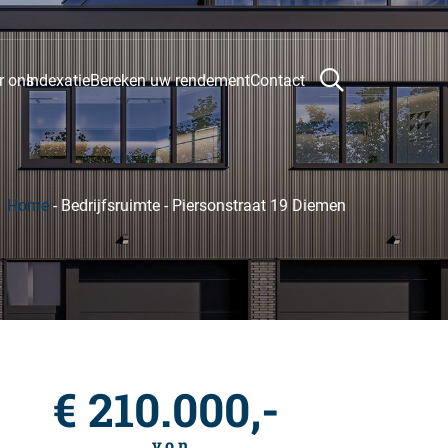
r ons
Indexatie
Bereken uw rendement
Contact
Home
-
Bedrijfsruimte
-
Piersonstraat 19 Diemen
€ 210.000,-
v.o.n.