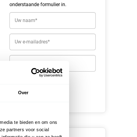
onderstaande formulier in.
Naam
(Vereist)
E-
mailadres
(Vereist)
Telefoon
Over
 media te bieden en om ons
ze partners voor social
nformatie die u aan ze heeft