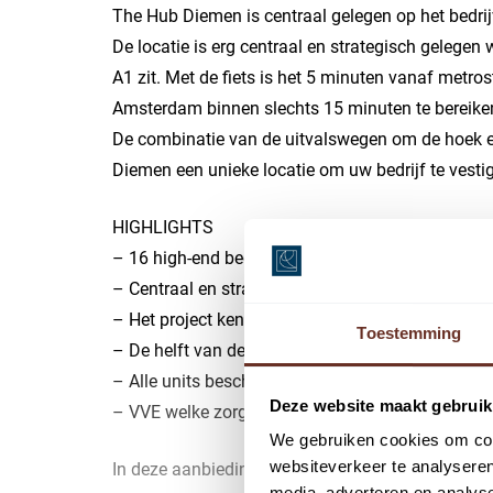
The Hub Diemen is centraal gelegen op het bedrijv
De locatie is erg centraal en strategisch gelege
A1 zit. Met de fiets is het 5 minuten vanaf metro
Amsterdam binnen slechts 15 minuten te bereiken
De combinatie van de uitvalswegen om de hoek e
Diemen een unieke locatie om uw bedrijf te vesti
HIGHLIGHTS
– 16 high-end bedrijfsunits op het bedrijventerrei
– Centraal en strategisch gelegen met openbaar 
– Het project kent 3 type units, variërend tussen
Toestemming
– De helft van de units zijn voorzien van een rui
– Alle units beschikken over 1 tot 3 eigen parkee
Deze website maakt gebruik
– VVE welke zorgt draagt voor het behoud van kw
We gebruiken cookies om cont
websiteverkeer te analyseren
In deze aanbieding willen we unit 5 type B uitlic
media, adverteren en analys