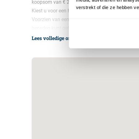
koopsom van € 210.000,00 VON excl. BTW.
verstrekt of die ze hebben v
Kiest u voor een hoogwaardige, praktische en func
Voorzien van een praktische overheaddeur en donk
beneden kunt gebruiken als opslag of magazijn, e
Lees volledige omschrijving
KENMERKEN TYPE B
– Praktische tussenunit
– Stoere uitstraling door het donkere sandwichp
– 73 m² en 1 eigen parkeerplaats
– 3,7 meter verdiepingshoogte
– Overheaddeur met losse loopdeur
– Vanaf € 210.000,- v.o.n. ex btw
Prognose start bouw Q1 2025, oplevering Q4 20
INTERESSE?!
Neem contact met ons op voor meer informatie en 