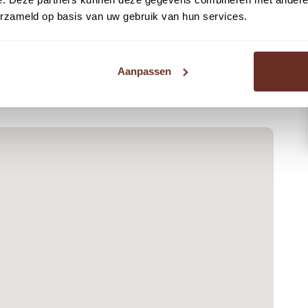
erzameld op basis van uw gebruik van hun services.
tionele unit? Dan is type B de juiste keuze.
er metselwerk, is dit een prachtige unit waarbij u
n boven een ruim kantoor kan inrichten.
Aanpassen
aneel te combineren met metselwerk
25
relevante stukken zoals de verkoopbrochure, prijslijst