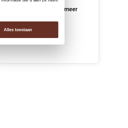
We vertellen je graag meer
over dit pand
Alles toestaan