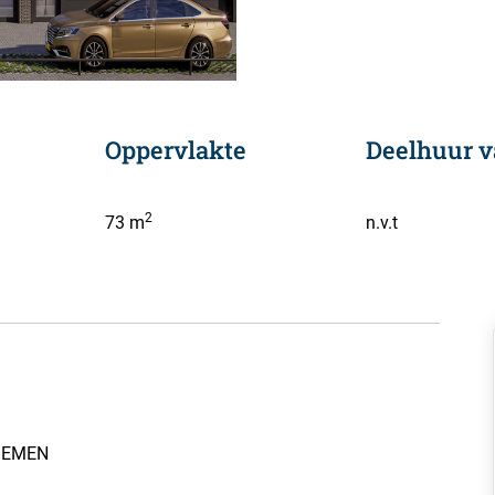
Oppervlakte
Deelhuur v
2
73 m
n.v.t
DIEMEN