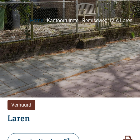
Home
-
Kantoorruimte
-
Remiseweg 12-A Laren
Verhuurd
Laren