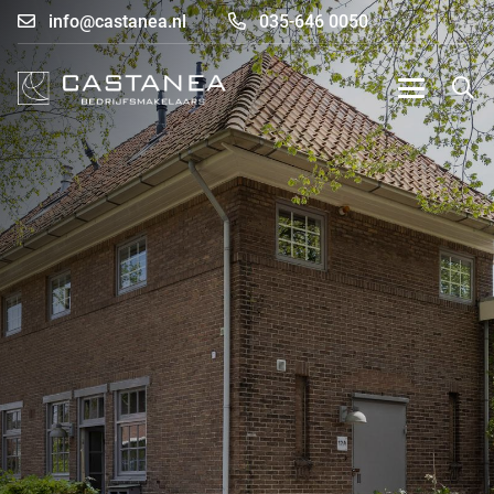
info@castanea.nl
035-646 0050