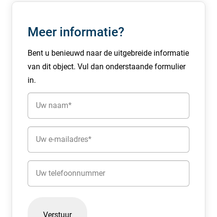
Verbruikskosten gas, water en elektra worden aan
huurder doorbelast middels tussenmeters. Kosten voor
Meer informatie?
het onderhoud van de tuin zijn voor rekening van de
huurder(s).
Bent u benieuwd naar de uitgebreide informatie
van dit object. Vul dan onderstaande formulier
Bestemming:
in.
Het vigerende bestemmingsplan kent een bestemming
Naam
kantoorruimte. Informatie inzake gebruiksmogelijkheden
en voorschriften zijn te verkrijgen bij de gemeente Laren.
(Vereist)
E-
Huurtermijn:
mailadres
twee jaar met aansluitende verlengingsperiode van
(Vereist)
telkens twee jaar.
Telefoon
Aanvaarding:
Per direct.