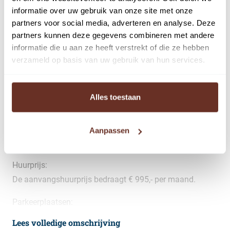
informatie over uw gebruik van onze site met onze
Bereikbaarheid en ligging:
partners voor social media, adverteren en analyse. Deze
Het voormalig P.E.N. huisje is goed bereikbaar door zijn
partners kunnen deze gegevens combineren met andere
informatie die u aan ze heeft verstrekt of die ze hebben
prominente ligging in Laren. Het gezellige centrum van
verzameld op basis van uw gebruik van hun services.
Laren is gelegen op loopafstand. Daarnaast is de
kantoorruimte uitstekend bereikbaar per auto en ook met
openbaar vervoer is de bereikbaarheid goed.
Alles toestaan
Metrage:
De kantoorruimte kent een vloeroppervlakte van circa 70
Aanpassen
m², verdeeld over de eerste en tweede verdieping.
Huurprijs:
De aanvangshuurprijs bedraagt € 995,- per maand.
Parkeerplaatsen:
Er zijn twee parkeerplaatsen beschikbaar op eigen
Lees volledige omschrijving