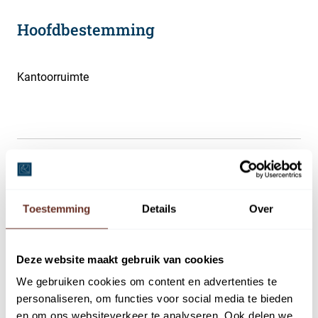
Hoofdbestemming
Kantoorruimte
Omschrijving
Gelegen in “de mooiste Driehoek” van het
Toestemming
Details
Over
kunstenaarsdorp Laren, op loopafstand van de
dorpskern, ligt deze representatieve monumentale
kantoorruimte van circa 70 m². De beschikbare
Deze website maakt gebruik van cookies
kantoorruimte is verdeeld over de eerste en tweede
We gebruiken cookies om content en advertenties te
verdieping inclusief twee parkeerplaatsen op eigen
personaliseren, om functies voor social media te bieden
terrein.
en om ons websiteverkeer te analyseren. Ook delen we