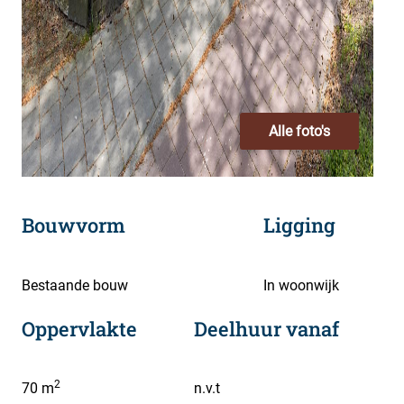
Alle foto's
Bouwvorm
Ligging
Bestaande bouw
In woonwijk
Oppervlakte
Deelhuur vanaf
2
70 m
n.v.t