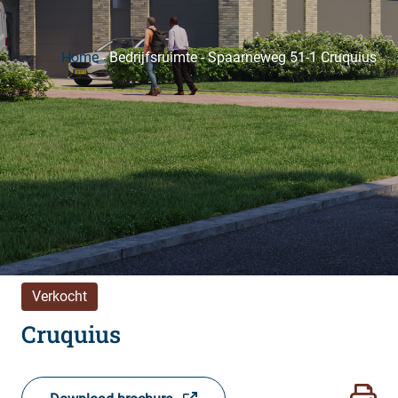
Home
-
Bedrijfsruimte
-
Spaarneweg 51-1 Cruquius
Verkocht
Cruquius