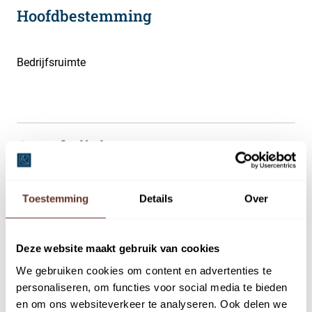
Hoofdbestemming
Bedrijfsruimte
Omschrijving
UITVERKOCHT, BINNENKORT IN DE VERKOOP
CRUQUIUS01 FASE II! SCHRIJF U NU ALVAST IN:
Toestemming
Details
Over
https://unity-units.nl/bedrijfsunit-cruquius/cruquius-01-
fase-ii-coming-soon/
Deze website maakt gebruik van cookies
We gebruiken cookies om content en advertenties te
Op een prachtige locatie op bedrijventerrein Cruquius-
personaliseren, om functies voor social media te bieden
Zuid bouwen we Unity Cruquius 01 aan de Spaarneweg
en om ons websiteverkeer te analyseren. Ook delen we