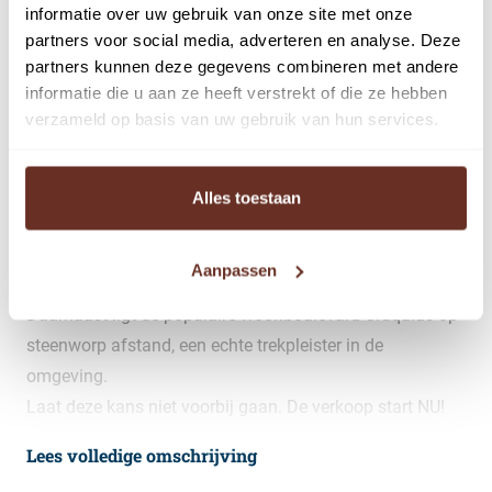
47 + 77.
informatie over uw gebruik van onze site met onze
In een toekomstbestendig, duurzaam verzamelgebouw
partners voor social media, adverteren en analyse. Deze
partners kunnen deze gegevens combineren met andere
realiseren we 38 zelfstandige bedrijfsunits van 108 m2
informatie die u aan ze heeft verstrekt of die ze hebben
t/m 164 m2.
verzameld op basis van uw gebruik van hun services.
Iedere unit heeft twee eigen parkeerplaatsen, inbegrepen
in de verkoopprijs. De units zijn te koop vanaf € 210.000
vrij op naam ex BTW. De gemeente Haarlemmermeer
Alles toestaan
heeft dit gebied aangewezen als groeilocatie voor
ondernemers.
Aanpassen
Een uitstekende plek dus om je bedrijf te vestigen!
Daarnaast ligt de populaire woonboulevard Cruquius op
steenworp afstand, een echte trekpleister in de
omgeving.
Laat deze kans niet voorbij gaan. De verkoop start NU!
Lees volledige omschrijving
De verwachte start bouw zal zijn Q2 2025 en de
verwachte oplevering Q2 2026.