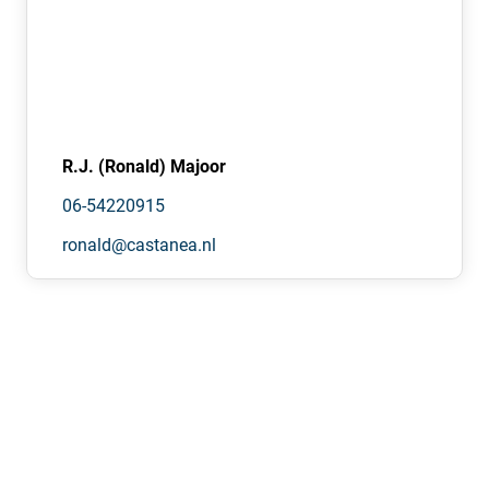
• Overheaddeur van circa 3 meter hoog;
• Straatwerk;
• Eigen parkeerplaatsen.
R.J. (Ronald) Majoor
06-54220915
ronald@castanea.nl