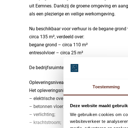
uit Eemnes. Dankzij de groene omgeving en aang
als een plezierige en veilige werkomgeving.
Nu beschikbaar voor verhuur is de begane grond 
circa 135 m², verdeeld over:
begane grond – circa 110 m²
entresolvloer – circa 25 m²
De bedrijfsruimte is toegankelijk via een eigen i
Opleveringsniveau:
Toestemming
Het opleveringsniveau wordt als volgt gespecifice
– elektrische overheaddeur;
Deze website maakt gebruik
– betonnen vloer;
– verlichting;
We gebruiken cookies om cont
websiteverkeer te analyseren
– krachtstroom;