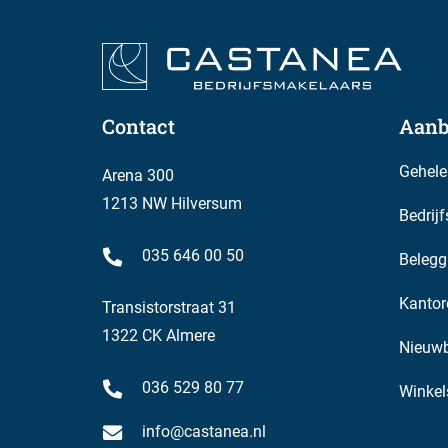
Huurtermijn:
In overleg.
Aanvaarding:
Contact
Aanb
In overleg.
Gehele
Arena 300
Gunning:
1213 NW Hilversum
Bedrij
De verhuurder behoudt zich het recht van gunning
035 646 00 50
Belegg
Huishoudelijk reglement en VvE
Er is een huishoudelijk reglement die wordt bij
Kantor
Transistorstraat 31
signing/-
1322 CK Almere
Nieuw
en naamsanduidingen dienen door de huurder te 
afspraken in het huishoudelijk reglement.
036 529 80 77
Winkel
info@castanea.nl