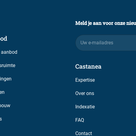
Meld je aan voor onze nie
od
E-
mailadres
 aanbod
Castanea
fsruimte
 voor.
ingen
Expertise
gevoegd aan de huurovereenkomst. De VvE afspraken over
en
Over ons
bouw
Indexatie
worden gerespecteerd, dit geldt ook voor de gemaakte
s
FAQ
Contact