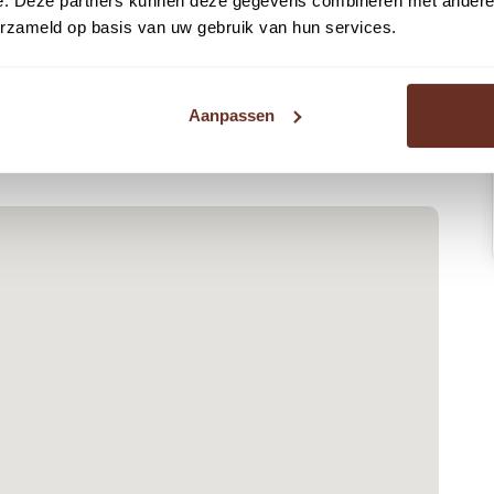
e. Deze partners kunnen deze gegevens combineren met andere i
erzameld op basis van uw gebruik van hun services.
Aanpassen
n er één voor de overheaddeur is gelegen.
elke op afstand bediend kunnen worden. De hekken staan
t weekend gesloten.
d exclusief BTW
ringen en diensten vergoedt de huurder, maandelijks €
 door