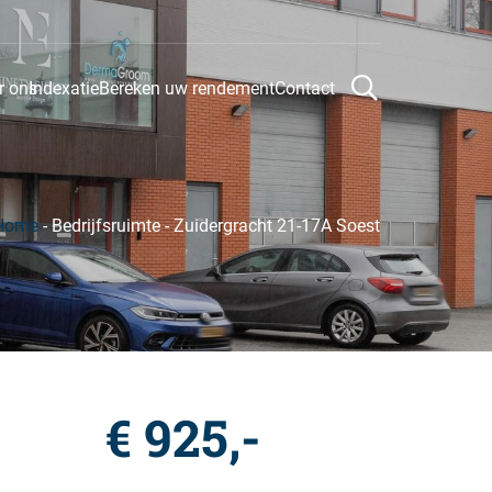
r ons
Indexatie
Bereken uw rendement
Contact
Home
-
Bedrijfsruimte
-
Zuidergracht 21-17A Soest
€ 925,-