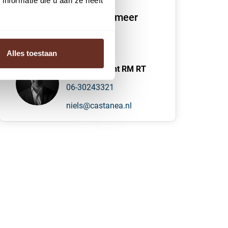
nformatie die u aan ze heeft
We vertellen je graag meer
over dit pand
Alles toestaan
N. (Niels) Bunt RM RT
06-30243321
niels@castanea.nl