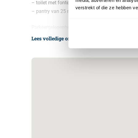
media, adverteren en analys
– toilet met fontein;
verstrekt of die ze hebben v
– pantry van 25 m² op de verdieping.
Parkeergelegenheid:
Er zijn twee parkeerplaatsen beschikbaar, waarva
Lees volledige omschrijving
Aan de straatzijde zijn grote toegangshekken, w
open op werkdagen en worden ’s avonds en in he
Aanvangshuurprijs:
De aanvangshuurprijs bedraagt € 925,- per maan
Servicekosten:
Als verrekenbaar voorschot op onderstaande leve
20,- exclusief BTW aan de verhuurder:
– 1/3 van de beheerskosten in rekening gebracht
de V.V.E. Zuidergracht;