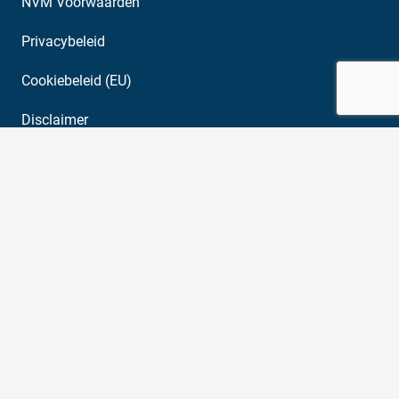
NVM Voorwaarden
Privacybeleid
Cookiebeleid (EU)
Disclaimer
Aanbod
Gehele aanbod
Bedrijfsruimte
Beleggingen
Kantoren
Nieuwbouw
Winkels