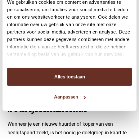
bedrijven
We gebruiken cookies om content en advertenties te
personaliseren, om functies voor social media te bieden
Er zijn talloze redenen om een bedrijfspand of
en om ons websiteverkeer te analyseren. Ook delen we
kantoorruimte te verkopen. Zo kan men behoefte hebben
informatie over uw gebruik van onze site met onze
partners voor social media, adverteren en analyse. Deze
aan direct kapitaal. Door directe verkoop kun je dit
partners kunnen deze gegevens combineren met andere
realiseren. Daarnaast willen bedrijven steeds
flexibelere
informatie die u aan ze heeft verstrekt of die ze hebben
en kleinere kantoorruimtes
gebruiken. Je huidige ruimte
verzameld op basis van uw gebruik van hun services.
verkopen is een logische stap om dit te realiseren. Ten
slotte kan het altijd voorkomen dat je als bedrijf wil
verhuizen als bijvoorbeeld de bedrijfskosten stijgen.
Alles toestaan
Verkopen via een
Aanpassen
bedrijfsmakelaar
Wanneer je een nieuwe huurder of koper van een
bedrijfspand zoekt, is het nodig je doelgroep in kaart te