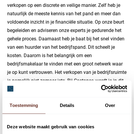
verkopen op een discrete en veilige manier. Zelf heb je
natuurlijk de meeste kennis van het pand en meer dan
voldoende inzicht in je financiële situatie. Op onze beurt
begeleiden en adviseren onze experts je gedurende het
gehele proces. Daarnaast heb je baat bij het snel vinden
van een huurder van het bedrijfspand. Dit scheelt je
kosten. Daarom is het belangrijk om een
bedrijfsmakelaar te vinden met een groot netwerk waar
je op kunt vertrouwen. Het verkopen van je bedrijfsruimte
is namelijk niet zomaar iets. Bij Castanea wordt je in dit
volledige proces ontzorgd en profiteer je van de vele
voordelen. Je hebt alles zelf in de hand en bepaalt
Toestemming
Details
Over
uiteindelijk zelf aan wie je het bedrijfspand wil verkopen.
Flexibele oplossing voor
Deze website maakt gebruik van cookies