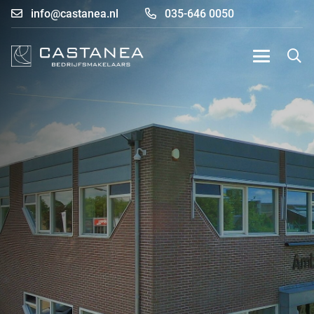
info@castanea.nl
035-646 0050