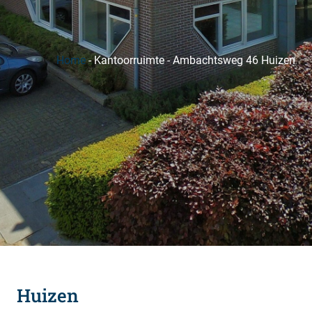
Home
-
Kantoorruimte
-
Ambachtsweg 46 Huizen
Huizen