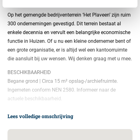
over een verrassend compleet opleveringsniveau.
Op het gemengde bedrijventerrein ‘Het Plaveen’ zijn ruim
300 ondernemingen gevestigd. Dit terrein bestaat al
enkele decennia en vervult een belangrijke economische
functie in Huizen. Of u nu een kleine ondernemer bent of
een grote organisatie, er is altijd wel een kantoorruimte
die aansluit bij uw wensen. Wij denken graag met u mee.
BESCHIKBAARHEID
Begane grond | Circa 15 m² opslag-/archiefruimte.
Ingemeten conform NEN 2580. Informeer naar de
actuele beschikbaarheid.
PARKEERGELEGENHEID
Lees volledige omschrijving
In de nabije omgeving kan er gebruik gemaakt worden
van de openbare parkeervoorzieningen. Er zijn een
aantal parkeerplaatsen tegen een huurvergoeding van €