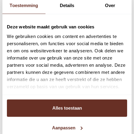
Toestemming
Details
Over
Kantoorruimte
Deze website maakt gebruik van cookies
We gebruiken cookies om content en advertenties te
personaliseren, om functies voor social media te bieden
Omschrijving
en om ons websiteverkeer te analyseren. Ook delen we
informatie over uw gebruik van onze site met onze
Op zoek naar een functionele kantoorruimte in Huizen?
partners voor social media, adverteren en analyse. Deze
Dan is businesscentrum ‘Ambachtshuis’ wellicht iets
partners kunnen deze gegevens combineren met andere
informatie die u aan ze heeft verstrekt of die ze hebben
voor u.
verzameld op basis van uw gebruik van hun services.
De centrale entree op de begane grond wordt momenteel
volledig gerestyled door de verhuurder. In combinatie
Alles toestaan
met de uitstekende daglichttoetreding zorgt dit voor een
prettige en professionele uitstraling. Het moderne en
goed onderhouden kantoorgebouw beschikt bovendien
Aanpassen