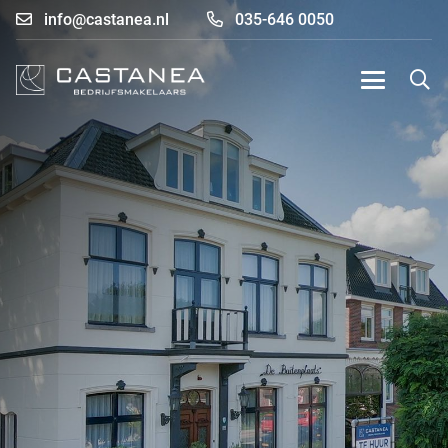
info@castanea.nl
035-646 0050