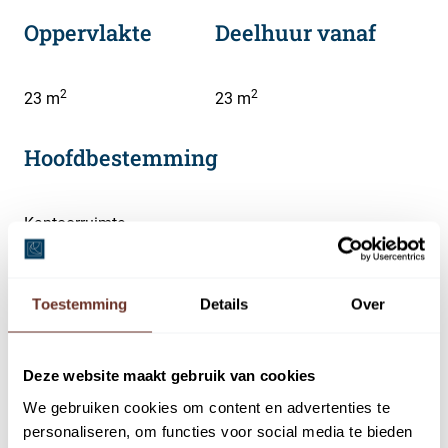
Oppervlakte
Deelhuur vanaf
2
2
23 m
23 m
Hoofdbestemming
Kantoorruimte
Toestemming
Details
Over
Omschrijving
Deze website maakt gebruik van cookies
In deze stijlvolle negentiende-eeuwse kantoorvilla met
We gebruiken cookies om content en advertenties te
een totaal vloeroppervlak van 275 m² zijn kantoorunits
personaliseren, om functies voor social media te bieden
voor de verhuur beschikbaar.