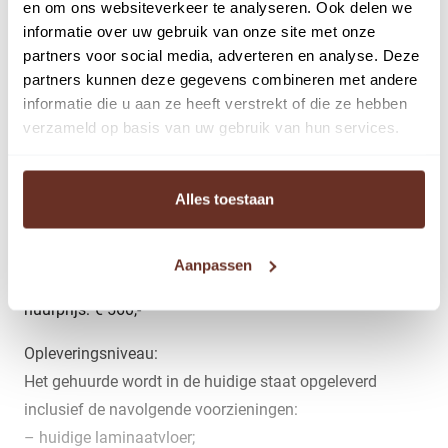
en om ons websiteverkeer te analyseren. Ook delen we
informatie over uw gebruik van onze site met onze
De beschikbare kantoorunit is gelegen op de eerste
partners voor social media, adverteren en analyse. Deze
verdieping in de kantoorvilla. De unit heeft een
partners kunnen deze gegevens combineren met andere
oppervlakte van circa 23 m². De hieronder genoemde
informatie die u aan ze heeft verstrekt of die ze hebben
huurprijs betreft per maand een all-in huurprijs (huur
verzameld op basis van uw gebruik van hun services.
kantoorruimte inclusief vast bedrag servicekosten
exclusief gas en elektra).
Alles toestaan
Beschikbaar voor verhuur:
verdieping: eerste verdieping
Aanpassen
Unit 7: metrage: circa 23 m²
huurprijs: € 560,-
Opleveringsniveau:
Het gehuurde wordt in de huidige staat opgeleverd
inclusief de navolgende voorzieningen:
– huidige laminaatvloer;