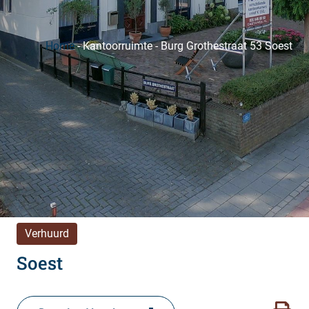
Home
-
Kantoorruimte
-
Burg Grothestraat 53 Soest
Verhuurd
Soest