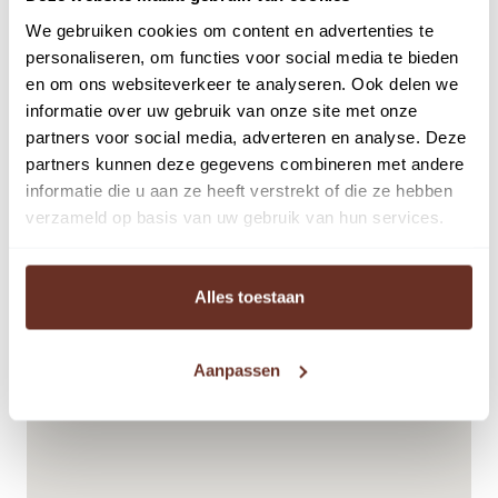
OPLEVERINGSNIVEAU
We gebruiken cookies om content en advertenties te
– Gestucte en beige geschilderde wanden
personaliseren, om functies voor social media te bieden
Lees volledige omschrijving
– Vloeren afgewerkt zowel boven als beneden
en om ons websiteverkeer te analyseren. Ook delen we
– Ruim voldoende wandcontactdozen
informatie over uw gebruik van onze site met onze
– Verlichting led beneden en boven led spots
partners voor social media, adverteren en analyse. Deze
partners kunnen deze gegevens combineren met andere
– Kabelgoten inclusief stopcontacten en internet punten
informatie die u aan ze heeft verstrekt of die ze hebben
– Toilet
verzameld op basis van uw gebruik van hun services.
– Voorzien van 2 pantry’s. Boven is de pantry voorzien
van koelkast, vriezer, vaatwasser en combinatie oven
– Airco op de begane grond en eerste verdieping
Alles toestaan
– Voorzien van een daglichtkoepel
– Elektrische overheaddeur
Aanpassen
– Optioneel glazen pui
BESTEMMING
Bedrijventerrein ’t Plaveen in Huizen is een zeer
aantrekkelijke vestiging locatie voor een brede groep