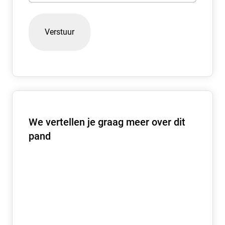
HUURPRIJS UNIT
€ 1.995,- per maand, exclusief BTW.
HUURPRIJS PARKEREN
€ 550,- per parkeerplaats, per jaar, exclusief BTW.
SERVICEKOSTEN
Huurder dient zelf zorg te dragen voor het afsluiten van
de benodigde contracten inzake de levering van water en
We vertellen je graag meer over dit
elektra.
pand
Huurder is een nader overeen te komen bedrag
servicekosten verschuldigd, inzake de navolgende
servicediensten.
SERVICEDIENSTEN
– Algemeen onderhoud buitenterrein
– Glasverzekering