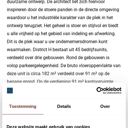
duurzame ontwerp. De architect liet zich hiervoor
inspireren door de stoere panden in de directe omgeving
waardoor u het industriële karakter van de plek in het
ontwerp terugziet. Het geheel is stoer en stijlvol en biedt
u alle vrijheid op het gebied van indeling en afwerking.
Dit is de plek waar u uw ondernemersdromen kunt
waarmaken. District H bestaat uit 45 bedrijfsunits,
verdeeld over drie gebouwen. Rond de gebouwen is
volop parkeergelegenheid. De bruto vloeroppervlakte van
deze unit is circa 182 m² verdeeld over 91 m² op de
begane grond. Op de verdieping 91 m² kantoorruimte
met vloerverwarming.
BESCHIKBAARHEID
Toestemming
Details
Over
Bedrijfsruimte begane grond circa 91 m².
Kantoorruimte verdieping circa 91 m².
Deze website maakt gebruik van cookies