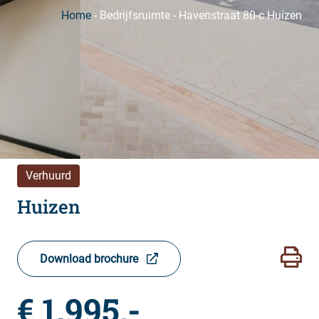
Home
-
Bedrijfsruimte
-
Havenstraat 80-c Huizen
Verhuurd
Huizen
Download brochure
€ 1.995,-