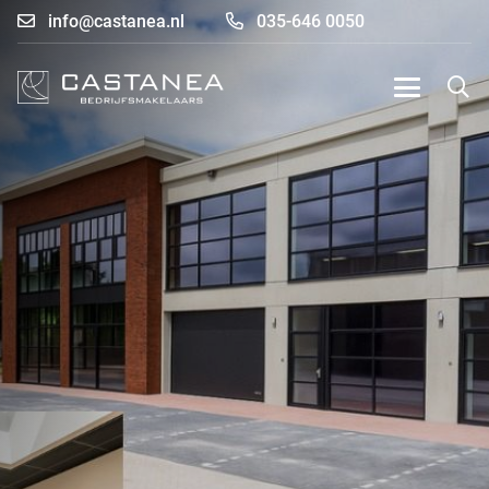
info@castanea.nl
035-646 0050