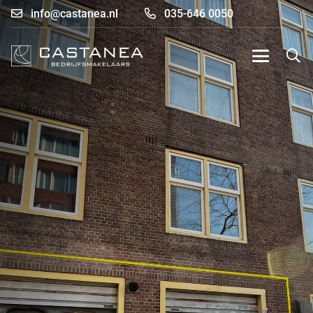
info@castanea.nl
035-646 0050