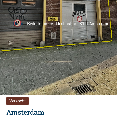
Home
-
Bedrijfsruimte
-
Hestiastraat 81-H Amsterdam
Verkocht
Amsterdam