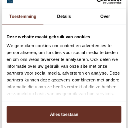
Op toplocatie schuin tegenover het Olympisch Stadion
en Stadionplein hebben wij 76 m² bedrijfsruimte te koop.
Toestemming
Details
Over
Door de combinatie van de brede bestemming, meerdere
entrees en de ligging heeft dit pand veel potentie.
De bedrijfsruimte heeft een separate eigen entree aan de
Deze website maakt gebruik van cookies
linker zijkant ter hoogte van de bewoners entree.
We gebruiken cookies om content en advertenties te
De ruimte wordt in de huidige casco staat opgeleverd
personaliseren, om functies voor social media te bieden
en om ons websiteverkeer te analyseren. Ook delen we
waardoor een koper het onroerend goed naar eigen
informatie over uw gebruik van onze site met onze
inzicht kan renoveren en inrichten.
partners voor social media, adverteren en analyse. Deze
De bedrijfsruimte heeft conform het vigerende
partners kunnen deze gegevens combineren met andere
bestemmingsplan onder andere de navolgende
informatie die u aan ze heeft verstrekt of die ze hebben
mogelijkheden: detailhandel, dienstverlening, kantoor en
verzameld op basis van uw gebruik van hun services.
maatschappelijke dienstverlening.
Erfpacht
Alles toestaan
Het perceel is belast met erfpacht welke is afgekocht tot