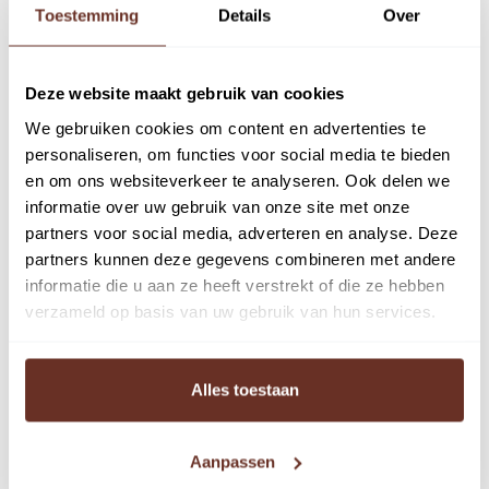
Toestemming
Details
Over
Kantoorruimte
Deze website maakt gebruik van cookies
We gebruiken cookies om content en advertenties te
personaliseren, om functies voor social media te bieden
Omschrijving
en om ons websiteverkeer te analyseren. Ook delen we
informatie over uw gebruik van onze site met onze
In dit vrijstaande, representatieve kantoorgebouw,
partners voor social media, adverteren en analyse. Deze
bestaande uit een begane grond en twee verdiepingen,
partners kunnen deze gegevens combineren met andere
zijn twee kantoorruimten van elk circa 20 m²
informatie die u aan ze heeft verstrekt of die ze hebben
verzameld op basis van uw gebruik van hun services.
beschikbaar. Het kantoorgebouw ligt op een uitstekende
zichtlocatie aan de Huizermaatweg. Op loopafstand
bevindt zich het winkelcentrum Oostermeent.
Alles toestaan
Het kantoorgebouw is bereikbaar via het Gooierserf en
wordt begrensd door het Gooierserf, de Huizermaatweg
Aanpassen
en een fietstunnel. De bereikbaarheid per auto is