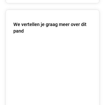
– Schoonmaak gemeenschappelijke ruimten
– Schoonmaak toiletvoorzieningen 2e verdieping.
– Liftonderhoud
– Onderhoud technische installaties
We vertellen je graag meer over dit
– Glasbewassing buitenzijde
pand
BESCHIKBAAR
Per 1 mei 2026.
HUURTERMIJN
In nader overleg.
OPZEGTERMIJN
In nader overleg.
AANVAARDING
In nader overleg.