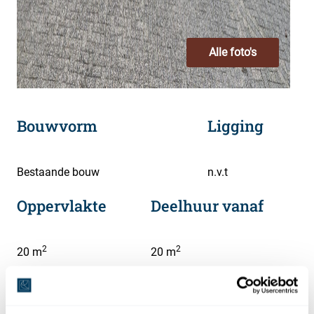
Alle foto's
Bouwvorm
Ligging
Bestaande bouw
n.v.t
Oppervlakte
Deelhuur vanaf
2
2
20 m
20 m
Hoofdbestemming