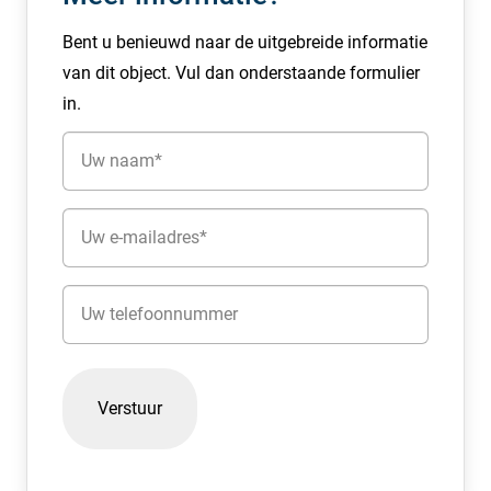
HUURVOORWAARDEN
Bent u benieuwd naar de uitgebreide informatie
HUURPRIJS
van dit object. Vul dan onderstaande formulier
Unit 2.07 | € 425,- per maand, exclusief BTW en
in.
servicekosten.
Naam
SERVICEKOSTEN
(Vereist)
Unit 2.07 | € 50,- per maand, exclusief BTW.
E-
Dit betreft een vast, niet verrekenbaar bedrag aan stook-
mailadres
en servicekosten, op basis van een bedrag van € 30,- per
(Vereist)
Telefoon
m², per jaar, exclusief BTW. Voor de levering en het
verbruik van gas, water en elektra zal een ‘fair-use-policy’
van kracht zijn binnen het object. Indien het verbruik
substantieel afwijkt, zullen er nadere afspraken gemaakt
worden, zulks ter beoordeling van de verhuurder.
SERVICEDIENSTEN