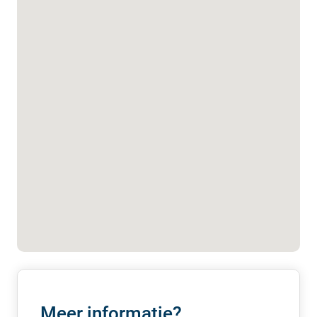
en elektra;
– Mechanische ventilatie;
– Te openen ramen;
– Lamellen;
– Systeemplafonds voorzien van verlichtingsarmaturen;
– Scheidingswanden;
– Vloerbedekking;
– Pantry;
– Toiletten;
– Meterkast.
PARKEERGELEGENHEID
Huurder dient gebruik te maken van de openbare
parkeergelegenheid.
Afhankelijk van de beschikbaarheid heeft huurder de
mogelijkheid om een parkeerplaats te huren.
Meer informatie?