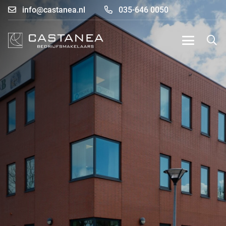
info@castanea.nl
035-646 0050