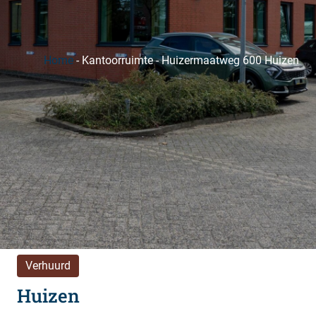
Home
-
Kantoorruimte
-
Huizermaatweg 600 Huizen
Verhuurd
Huizen