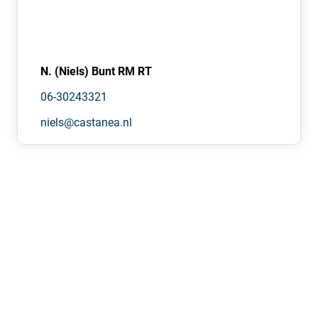
ZEKERHEIDSSTELLING
Bij ondertekening van de huurovereenkomst wordt een
bankgarantie of waarborgsom verlangd ter grootte van
drie maanden huurbetalingsverplichting, vermeerderd
N. (Niels) Bunt RM RT
met eventueel de kosten voor parkeren, de servicekosten
06-30243321
en de verschuldigde BTW over dit bedrag.
niels@castanea.nl
HUURPRIJSINDEXERING
Jaarlijks, voor het eerst één jaar na de
huuringangsdatum, wordt de laatst geldende huurprijs
verhoogd op basis van het maandprijsindexcijfer voor de
gezinsconsumptie CPI Alle Huishoudens (2015 = 100),
gepubliceerd door het Centraal Bureau voor de Statistiek
(CBS). De huurprijs zal géén daling ondergaan.
HUUROVEREENKOMST
De op te stellen huurovereenkomst is conform de