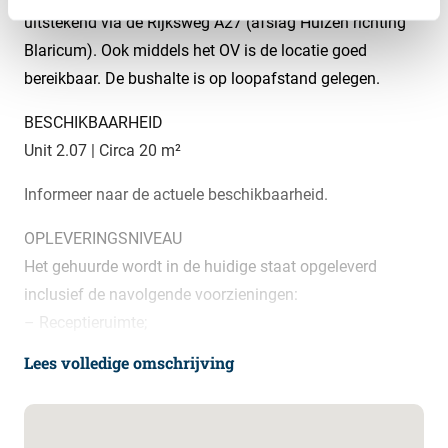
uitstekend via de Rijksweg A27 (afslag Huizen richting
Blaricum). Ook middels het OV is de locatie goed
bereikbaar. De bushalte is op loopafstand gelegen.
BESCHIKBAARHEID
Unit 2.07 | Circa 20 m²
Informeer naar de actuele beschikbaarheid.
OPLEVERINGSNIVEAU
Het gehuurde wordt in de huidige staat opgeleverd
inclusief de navolgende voorzieningen:
– Receptieruimte;
– Entree met tourniquet;
Lees volledige omschrijving
– Personenlift;
– Uitstekende beveiligingsinstallatie met alarmcodes;
– Kabelgoten voorzien van CAT 5 bekabeling voor data