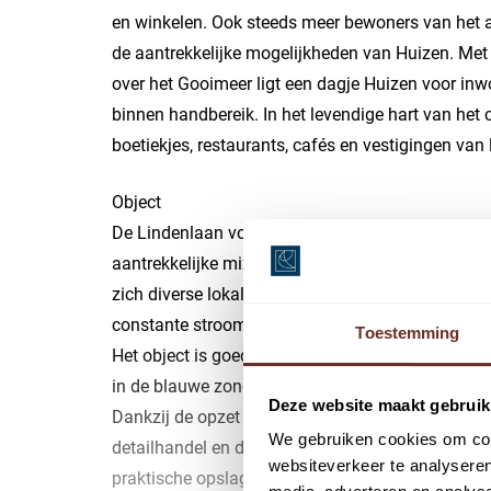
en winkelen. Ook steeds meer bewoners van het 
de aantrekkelijke mogelijkheden van Huizen. Met 
over het Gooimeer ligt een dagje Huizen voor in
binnen handbereik. In het levendige hart van het
boetiekjes, restaurants, cafés en vestigingen van 
Object
De Lindenlaan vormt een belangrijke verbinding
aantrekkelijke mix van detailhandel, dienstverl
zich diverse lokale ondernemers en voorzieningen,
constante stroom van passanten.
Toestemming
Het object is goed bereikbaar, zowel per auto als 
in de blauwe zone, waar gratis parkeergelegenhei
Deze website maakt gebruik
Dankzij de opzet en indeling is het pand bij uitst
We gebruiken cookies om cont
detailhandel en dienstverlening. De royale verk
websiteverkeer te analyseren
praktische opslagmogelijkheden op de verdieping,