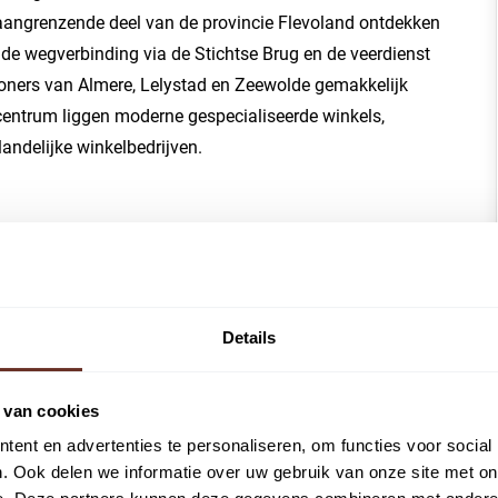
aangrenzende deel van de provincie Flevoland ontdekken
de wegverbinding via de Stichtse Brug en de veerdienst
woners van Almere, Lelystad en Zeewolde gemakkelijk
 centrum liggen moderne gespecialiseerde winkels,
landelijke winkelbedrijven.
sweg binnen Huizen en kenmerkt zich door een
ening en woonbebouwing. In de directe omgeving bevinden
 wat zorgt voor een levendige uitstraling en een
Details
per fiets. Parkeren kan eenvoudig en direct voor de deur
d beschikbaar is.
 van cookies
ek geschikt voor doelgericht bezochte functies, zoals
ent en advertenties te personaliseren, om functies voor social
oopruimte op de begane grond, gecombineerd met
. Ook delen we informatie over uw gebruik van onze site met on
 maakt het object flexibel inzetbaar voor verschillende