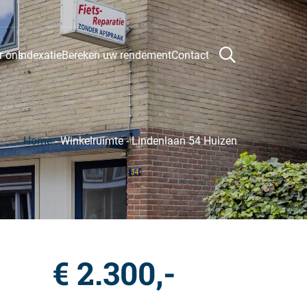
r ons
Indexatie
Bereken uw rendement
Contact
Home
-
Winkelruimte
-
Lindenlaan 54 Huizen
€ 2.300,-