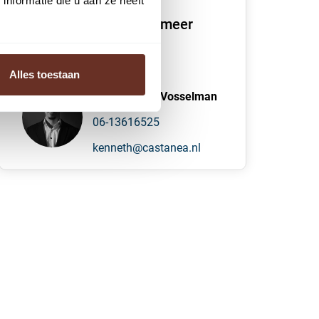
nformatie die u aan ze heeft
We vertellen je graag meer
over dit pand
Alles toestaan
K. (Kenneth) Vosselman
06-13616525
kenneth@castanea.nl