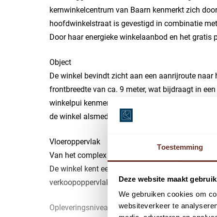
kernwinkelcentrum van Baarn kenmerkt zich door
hoofdwinkelstraat is gevestigd in combinatie met 
Door haar energieke winkelaanbod en het gratis p
Object
De winkel bevindt zicht aan een aanrijroute naar
frontbreedte van ca. 9 meter, wat bijdraagt in ee
winkelpui kenmerkt zich door de royale hoeveelhei
de winkel alsmede uitgebreide etalage mogelijkh
Vloeroppervlak
Toestemming
Van het complex is een NEN 2580 meetrapport be
De winkel kent een totaal bruto vloer oppervlakt
Deze website maakt gebruik
verkoopoppervlak en ca. 58 m² opslag aan de ach
We gebruiken cookies om cont
websiteverkeer te analyseren
Opleveringsniveau