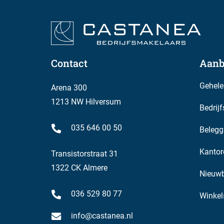
basis van het maandprijsindexcijfer volgens de 
(2015 = 100), gepubliceerd door het Centraal Bure
ondergaan.
Huurovereenkomst
Contact
Aanb
De op te stellen huurovereenkomst is conform d
in 2025 is vastgesteld en zoals gehanteerd doo
Gehele
Arena 300
bijbehorende algemene bepalingen.
1213 NW Hilversum
Bedrij
Bestemming
035 646 00 50
Belegg
Het vigerende bestemmingsplan van de Gemeente 
Kantor
geschikt is voor het gebruik voor detailhandel en 
Transistorstraat 31
1322 CK Almere
Nieuw
Gunning
De verhuurder behoudt zich het recht van gunning
036 529 80 77
Winkel
info@castanea.nl