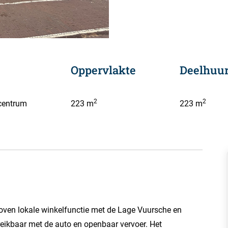
Oppervlakte
Deelhuur
2
2
centrum
223 m
223 m
boven lokale winkelfunctie met de Lage Vuursche en
reikbaar met de auto en openbaar vervoer. Het