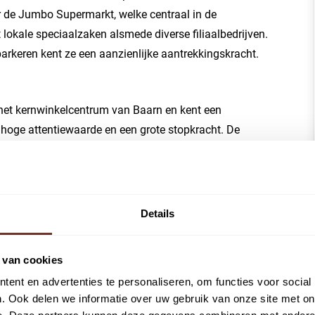
 de Jumbo Supermarkt, welke centraal in de
lokale speciaalzaken alsmede diverse filiaalbedrijven.
arkeren kent ze een aanzienlijke aantrekkingskracht.
 het kernwinkelcentrum van Baarn en kent een
n hoge attentiewaarde en een grote stopkracht. De
d glas hierdoor heb je voldoende natuurlijk daglicht in
eden.
Details
schikbaar.
e van 223 m², aan de begane grond, verdeeld over 165 m²
 van cookies
terzijde.
ent en advertenties te personaliseren, om functies voor social
. Ook delen we informatie over uw gebruik van onze site met on