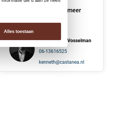
nformatie die u aan ze heeft
We vertellen je graag meer
over dit pand
Alles toestaan
K. (Kenneth) Vosselman
06-13616525
kenneth@castanea.nl