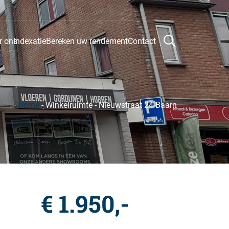
r ons
Indexatie
Bereken uw rendement
Contact
Home
-
Winkelruimte
-
Nieuwstraat 24 Baarn
€ 1.950,-