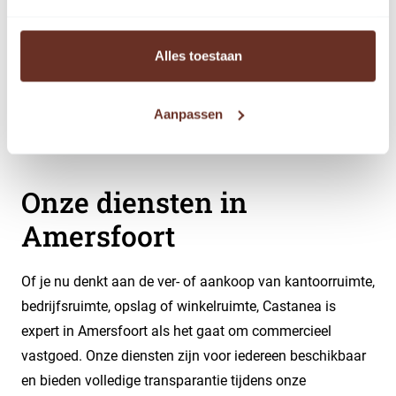
expertise op het gebied van zakelijk vastgoed. Deze
kennis passen wij toe in de regio Amersfoort. Tot slot
Alles toestaan
gedrevenheid. Wij zijn enorm gemotiveerd om vraag en
aanbod bij elkaar te brengen. Wij willen onze
Aanpassen
opdrachtgever een zo goed en breed mogelijke keuze
aan opties bieden. Dat is waar Castanea voor staat.
Onze diensten in
Amersfoort
Of je nu denkt aan de ver- of aankoop van kantoorruimte,
bedrijfsruimte, opslag of winkelruimte, Castanea is
expert in Amersfoort als het gaat om commercieel
vastgoed. Onze diensten zijn voor iedereen beschikbaar
en bieden volledige transparantie tijdens onze