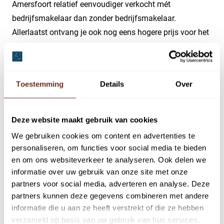
Amersfoort relatief eenvoudiger verkocht mét
bedrijfsmakelaar dan zonder bedrijfsmakelaar.
Allerlaatst ontvang je ook nog eens hogere prijs voor het
bedrijfspand in Amersfoort. Let bij het kiezen van een
bedrijfsmakelaar op de ervaring, kennis van de markt en
het huidige netwerk van de partij.
Toestemming
Details
Over
Waarom Castanea als
bedrijfsmakelaar?
Deze website maakt gebruik van cookies
We gebruiken cookies om content en advertenties te
personaliseren, om functies voor social media te bieden
Betrouwbaar, ervaren en gedreven: dat zijn één van de
en om ons websiteverkeer te analyseren. Ook delen we
kenmerken van Castanea. Betrouwbaar omdat wij veel
informatie over uw gebruik van onze site met onze
waarde hechten aan een eerlijke en transparante
partners voor social media, adverteren en analyse. Deze
samenwerking. Wij komen onze afspraken na en zijn
partners kunnen deze gegevens combineren met andere
open in onze communicatie. Ervaren omdat je bij
informatie die u aan ze heeft verstrekt of die ze hebben
verzameld op basis van uw gebruik van hun services.
Castanea gebruik kunt maken van onze jarenlange