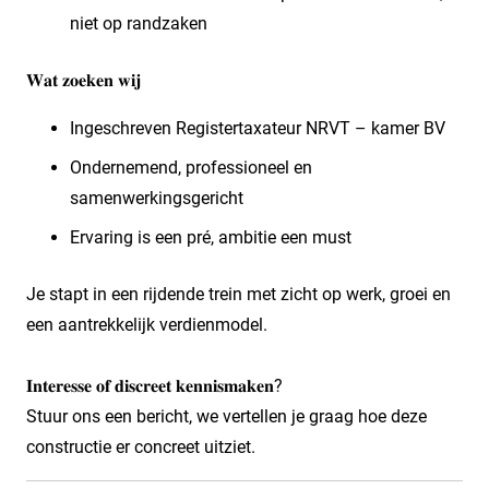
niet op randzaken
𝐖𝐚𝐭 𝐳𝐨𝐞𝐤𝐞𝐧 𝐰𝐢𝐣
Ingeschreven Registertaxateur NRVT – kamer BV
Ondernemend, professioneel en
samenwerkingsgericht
Ervaring is een pré, ambitie een must
Je stapt in een rijdende trein met zicht op werk, groei en
een aantrekkelijk verdienmodel.
𝐈𝐧𝐭𝐞𝐫𝐞𝐬𝐬𝐞 𝐨𝐟 𝐝𝐢𝐬𝐜𝐫𝐞𝐞𝐭 𝐤𝐞𝐧𝐧𝐢𝐬𝐦𝐚𝐤𝐞𝐧?
Stuur ons een bericht, we vertellen je graag hoe deze
constructie er concreet uitziet.