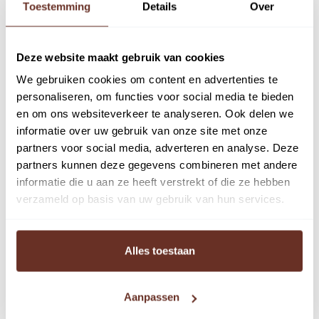
Toestemming
Details
Over
apr
Nieuws
,
Nieuwsbericht
,
Nieuwsbrief
Deze website maakt gebruik van cookies
Vacature Backofficemedewerker
We gebruiken cookies om content en advertenties te
personaliseren, om functies voor social media te bieden
afdeling Kantoren &
en om ons websiteverkeer te analyseren. Ook delen we
Bedrijfsruimten
informatie over uw gebruik van onze site met onze
partners voor social media, adverteren en analyse. Deze
partners kunnen deze gegevens combineren met andere
informatie die u aan ze heeft verstrekt of die ze hebben
verzameld op basis van uw gebruik van hun services.
Alles toestaan
Aanpassen