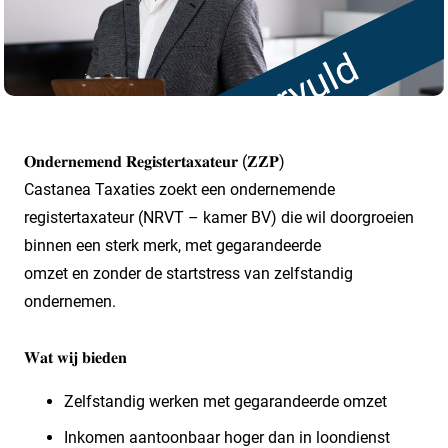
𝐎𝐧𝐝𝐞𝐫𝐧𝐞𝐦𝐞𝐧𝐝 𝐑𝐞𝐠𝐢𝐬𝐭𝐞𝐫𝐭𝐚𝐱𝐚𝐭𝐞𝐮𝐫 (𝐙𝐙𝐏)
Castanea Taxaties zoekt een ondernemende
registertaxateur (NRVT – kamer BV) die wil doorgroeien
binnen een sterk merk, met gegarandeerde
omzet en zonder de startstress van zelfstandig
ondernemen.
𝐖𝐚𝐭 𝐰𝐢𝐣 𝐛𝐢𝐞𝐝𝐞𝐧
Zelfstandig werken met gegarandeerde omzet
Inkomen aantoonbaar hoger dan in loondienst