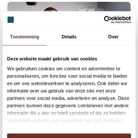
Toestemming
Details
Over
Deze website maakt gebruik van cookies
We gebruiken cookies om content en advertenties te
personaliseren, om functies voor social media te bieden
27
en om ons websiteverkeer te analyseren. Ook delen we
informatie over uw gebruik van onze site met onze
jan
partners voor social media, adverteren en analyse. Deze
partners kunnen deze gegevens combineren met andere
Nieuwsbericht
,
Nieuws
,
Nieuwsbrief
informatie die u aan ze heeft verstrekt of die ze hebben
Vacature Ondernemend
verzameld op basis van uw gebruik van hun services.
Registertaxateur (ZZP)