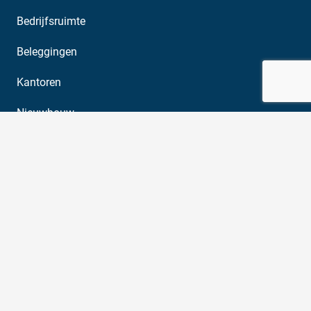
Bedrijfsruimte
Beleggingen
Kantoren
Nieuwbouw
Winkels
2026 © Castanea Bedrijfsmakelaars